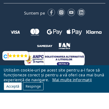
Facebook
Instagram
YouTube
LinkedIn
Suntem pe
Opinii
Utilizăm cookie-uri pe acest site pentru a-l face să
funcționeze corect și pentru a vă oferi cea mai bună
experiență de navigare.
Mai multe informații
Acceptă
Respinge
Către Pagina Principală
Mai sus
Lentiamo.ro este deținut și operat de către Lentiamo s.r.o., Republica
Cehă
Aici pentru tine de 18 ani.