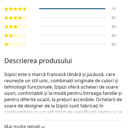
1×
0×
0×
0×
0×
Descrierea produsului
Izipizi este o marcă franceză tânără și jucăușă, care
reunește un stil unic, combinații originale de culori și
tehnologii funcționale. Izipizi oferă ochelari de soare
ușori, confortabili și la modă pentru întreaga familie și
pentru diferite ocazii, la prețuri accesibile. Ochelarii de
soare de designer de la Izipizi sunt fabricați în
conformitate cu un set strict de specificații pentru a se
asigura că sunt siguri. Linia Baby pentru cei mai mici
copii nu conține BPA și este hipoalergenică. Pentru a
Mai multe detalii