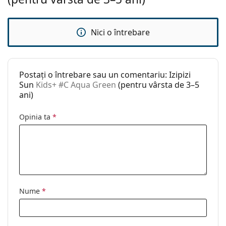
Sex:
Copii
Vârstă:
3–5 ani
Nici o întrebare
Categorie:
Ochelari de soare
Brand:
Izipizi
Postați o întrebare sau un comentariu: Izipizi
Utilizare:
Modă
Sun
Kids+ #C Aqua Green
(pentru vârsta de 3–5
ani)
Cod:
Kids+ #C Aqua Green
Disponibil si cu
Da
Opinia ta
*
dioptrii:
Nume
*