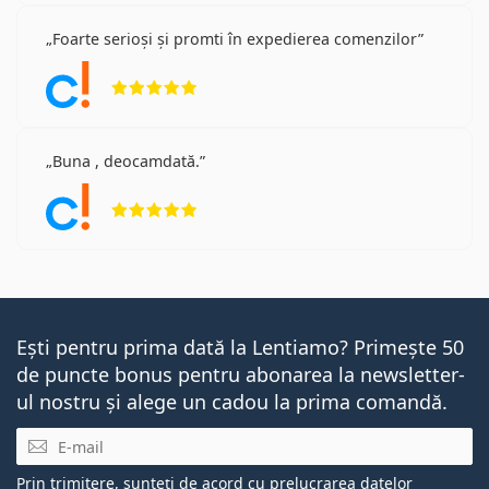
Foarte serioși și promti în expedierea comenzilor
Opinii 5 din 5
Buna , deocamdată.
Opinii 5 din 5
Ești pentru prima dată la Lentiamo? Primește 50
de puncte bonus pentru abonarea la newsletter-
ul nostru și alege un cadou la prima comandă.
E-mail
Prin trimitere, sunteți de acord cu
prelucrarea datelor