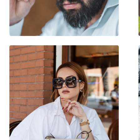
Lățimea punții nazale:
24 mm
Greutate:
140 g
Pernițe reglabile pentru nas:
Nu
Balama flexibilă:
Da
Accesorii
Suport:
Nu
Lavetă pentru curățat:
Nu
Altele
Sex:
Unisex
Categorie:
Ochelari de soare
Brand:
Izipizi
Utilizare:
Modă
Cod:
Sun #C Blue Tortois