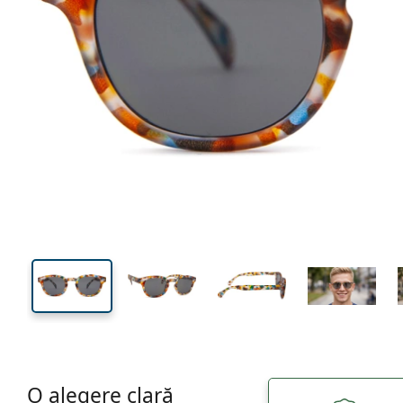
126 mm
Lățimea ramei
Lățime
lentilei
37 mm
46 mm
Înălțime lentilă
Lățimea lentilei
O alegere clară