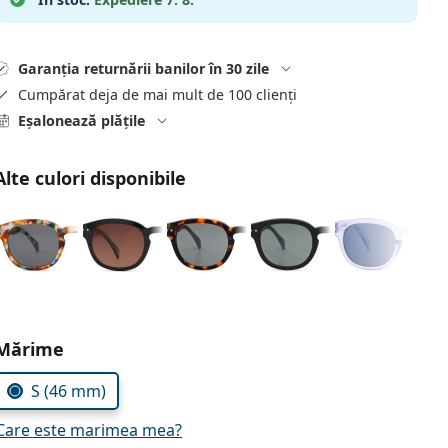
Garanția returnării banilor în 30 zile
Cumpărat deja de mai mult de 100 clienți
Eșalonează plățile
Alte culori disponibile
Alegeți parametrii
Mărime
S (46 mm)
Care este marimea mea?