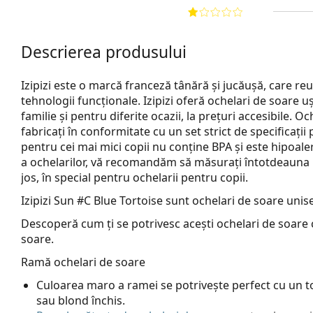
Descrierea produsului
Izipizi este o marcă franceză tânără și jucăușă, care reun
tehnologii funcționale. Izipizi oferă ochelari de soare u
familie și pentru diferite ocazii, la prețuri accesibile. O
fabricați în conformitate cu un set strict de specificații
pentru cei mai mici copii nu conține BPA și este hipoa
a ochelarilor, vă recomandăm să măsurați întotdeauna 
jos, în special pentru ochelarii pentru copii.
Izipizi Sun #C Blue Tortoise
sunt ochelari de soare unise
Descoperă cum ți se potrivesc acești ochelari de soare c
soare.
Ramă ochelari de soare
Culoarea maro a ramei se potrivește perfect cu un ton
sau blond închis.