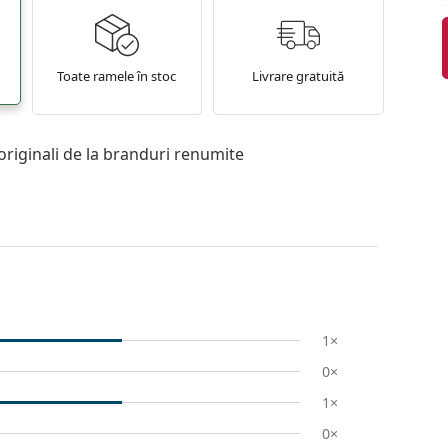
Toate ramele în stoc
Livrare gratuită
originali de la branduri renumite
1×
0×
1×
0×