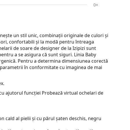
0×
ește un stil unic, combinații originale de culori și
șori, confortabili și la modă pentru întreaga
chelarii de soare de designer de la Izipizi sunt
 pentru a se asigura că sunt siguri. Linia Baby
lergenică. Pentru a determina dimensiunea corectă
parametrii în conformitate cu imaginea de mai
x.
u ajutorul funcției Probează virtual ochelari de
 cald al pielii și cu părul șaten deschis, negru