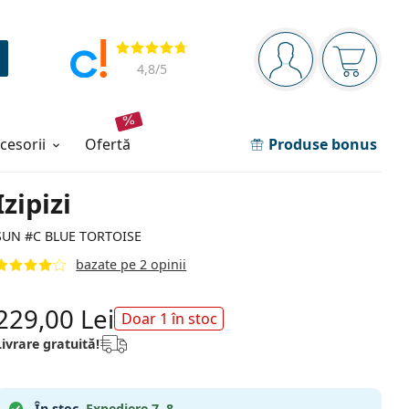
Panou de navigare
Opinii
Sunteți logat
Coșul de
4,8
/5
ccesorii
ofertă
Produse bonus
Izipizi
SUN #C BLUE TORTOISE
bazate pe 2 opinii
229,00 Lei
Doar 1 în stoc
Livrare gratuită!
În stoc.
Expediere 7. 8.