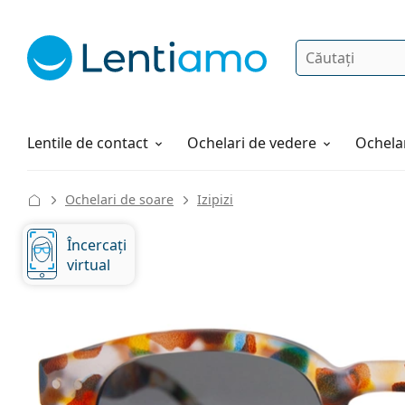
Căutare
Autentificare
Navigarea web-ului
Soluții
Cum comandați
Lentile de contact
Ochelari de vedere
Ochelar
Ochelari de soare
Izipizi
Încercați
virtual