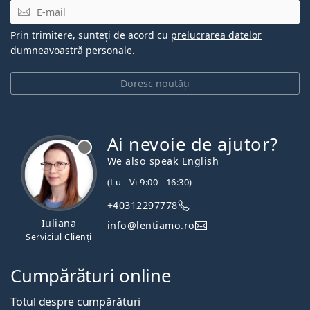
E-mail
Prin trimitere, sunteți de acord cu
prelucrarea datelor
dumneavoastră personale
.
Doresc noutăți
Ai nevoie de ajutor?
We also speak English
(Lu - Vi 9:00 - 16:30)
+40312297778
Iuliana
info@lentiamo.ro
Serviciul Clienți
Cumpărături online
Totul despre cumpărături