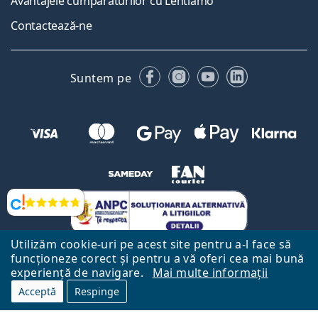
Avantajele cumpărăturilor cu Lentiamo
Contactează-ne
Facebook
Instagram
YouTube
LinkedIn
Suntem pe
Opinii
Utilizăm cookie-uri pe acest site pentru a-l face să
funcționeze corect și pentru a vă oferi cea mai bună
experiență de navigare.
Mai multe informații
Acceptă
Respinge
Către Pagina Principală
Mai sus