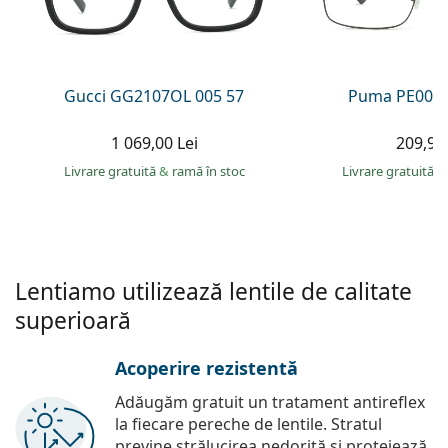
Persol
Prada
Toate mărcile
Gucci GG2107OL 005 57
Puma PE0027
1 069,00 Lei
209,90 
Livrare gratuită
&
ramă în stoc
Livrare gratuită
&
Lentiamo utilizează lentile de calitate
superioară
Acoperire rezistentă
Adăugăm gratuit un tratament antireflex
la fiecare pereche de lentile. Stratul
previne strălucirea nedorită și protejează