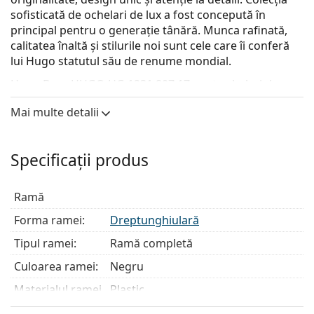
sofisticată de ochelari de lux a fost concepută în
principal pentru o generație tânără. Munca rafinată,
calitatea înaltă și stilurile noi sunt cele care îi conferă
lui Hugo statutul său de renume mondial.
Hugo Boss HUGO HG 1231 807 17
sunt ochelari de
vedere pentru bărbați.
Mai multe detalii
Ramă ochelari
Culoarea neagră a ramei se potrivește perfect cu un
Specificații produs
ton de piele rece și cu părul blond deschis, șaten
deschis sau negru.
Ramele dreptunghiulare sunt o alegere ideală
Ramă
pentru cei cu o formă ovală sau rotundă a feței.
Forma ramei:
Dreptunghiulară
Rama ochelarilor este realizată din plastic de înaltă
calitate, care oferă o durabilitate ridicată, purtare
Tipul ramei:
Ramă completă
confortabilă și un look excepțional.
Culoarea ramei:
Negru
Ochelarii cu ramă întreagă au cele mai comune
tipuri de rame care constau dintr-o față a ramei și
Materialul ramei
Plastic
o pereche de brațe. Aceștia vă vor îmbunătăți și
: