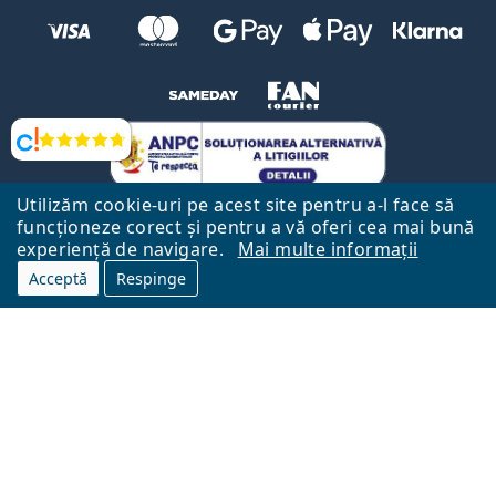
Opinii
Utilizăm cookie-uri pe acest site pentru a-l face să
funcționeze corect și pentru a vă oferi cea mai bună
experiență de navigare.
Mai multe informații
Acceptă
Respinge
Către Pagina Principală
Mai sus
Lentiamo.ro este deținut și operat de către Lentiamo s.r.o., Republica
Cehă
Aici pentru tine de 18 ani.