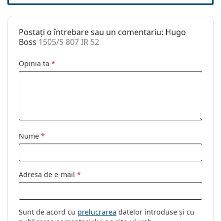
Categorie:
Ochelari de soare
Brand:
Hugo Boss
Postați o întrebare sau un comentariu: Hugo
Utilizare:
Modă
Boss
1505/S 807 IR 52
Cod:
1505/S 807 IR 52
Opinia ta
*
Nume
*
Adresa de e-mail
*
Sunt de acord cu
prelucrarea
datelor introduse și cu