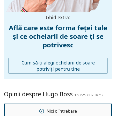
Lățimea ramei:
138 mm
Lungimea
145 mm
brațelor:
Ghid extra:
Lățimea punții
20 mm
Află care este forma feței tale
nazale:
și ce ochelarii de soare ți se
Greutate:
230 g
potrivesc
Pernițe reglabile
Nu
pentru nas:
Balama flexibilă:
Nu
Cum să-ţi alegi ochelarii de soare
potriviţi pentru tine
Accesorii
Suport:
Da
Lavetă pentru
Da
curățat:
Opinii despre Hugo Boss
1505/S 807 IR 52
Altele
Sex:
Unisex
Nici o întrebare