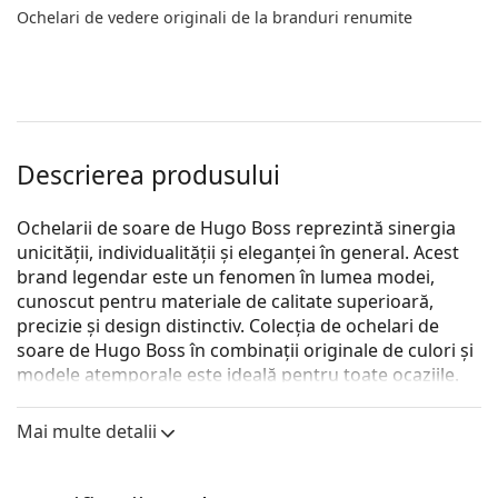
Ochelari de vedere originali de la branduri renumite
Descrierea produsului
Ochelarii de soare de Hugo Boss reprezintă sinergia
unicității, individualității și eleganței în general. Acest
brand legendar este un fenomen în lumea modei,
cunoscut pentru materiale de calitate superioară,
precizie și design distinctiv. Colecția de ochelari de
soare de Hugo Boss în combinații originale de culori și
modele atemporale este ideală pentru toate ocaziile.
Hugo Boss 1505/S 807 IR 52
sunt ochelari de soare
Mai multe detalii
unisex.
Descoperă cum ți se potrivesc acești ochelari de soare
cu ajutorul funcției Probează virtual ochelari de soare.