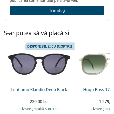
publicarea comentariului pe site-ul web.
Trimiteți
S-ar putea să vă placă și
DISPONIBIL SI CU DIOPTRII
Lentiamo Klaudio Deep Black
Hugo Boss 1724
220,00 Lei
1 279,00
Livrare gratuită
&
În stoc
Livrare gratui