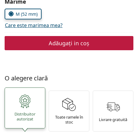
Alegeți parametrii
Mărime
Persol
M (52 mm)
Prada
Care este marimea mea?
Toate mărcile
Adăugați in coș
O alegere clară
Distribuitor
Toate ramele în
autorizat
Livrare gratuită
stoc