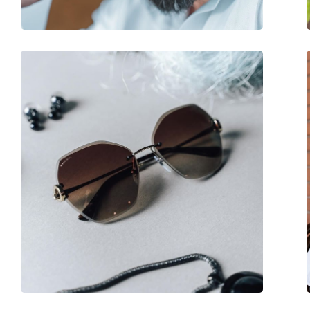
Accesorii
Suport:
Nu
Lavetă pentru curățat:
Nu
Altele
Sex:
Unisex
Categorie:
Ochelari de soare
Brand:
Hawkers
Utilizare:
Modă
Cod:
Karat Rose Gold Lax