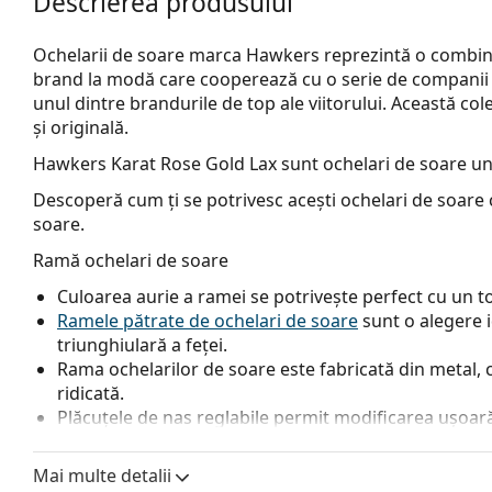
Descrierea produsului
Ochelarii de soare marca Hawkers reprezintă o combinați
brand la modă care cooperează cu o serie de companii i
unul dintre brandurile de top ale viitorului. Această col
și originală.
Hawkers Karat Rose Gold Lax
sunt ochelari de soare un
Descoperă cum ți se potrivesc acești ochelari de soare c
soare.
Ramă ochelari de soare
Culoarea aurie a ramei se potrivește perfect cu un ton 
Ramele pătrate de ochelari de soare
sunt o alegere 
triunghiulară a feței.
Rama ochelarilor de soare este fabricată din metal, c
ridicată.
Plăcuțele de nas reglabile permit modificarea ușoară a
un confort sporit. Reglarea plăcuțelor pentru nas tr
experiență pentru a preveni deteriorarea sau rupere
Mai multe detalii