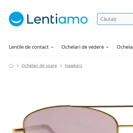
Căutare
Autentificare
Navigarea web-ului
Soluții
Cum comandați
Lentile de contact
Ochelari de vedere
Ochelar
Ochelari de soare
Hawkers