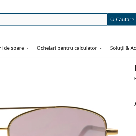
Căutare
i de soare
Ochelari pentru calculator
Soluții & A