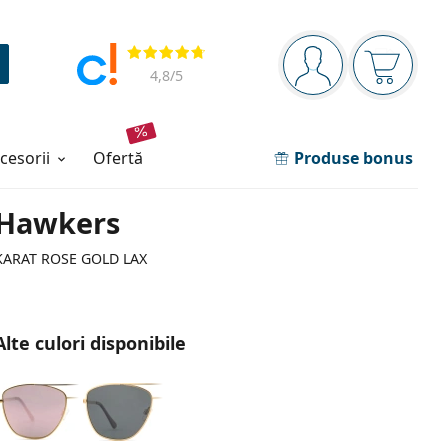
Panou de navigare
Opinii
Sunteți logat
Coșul de
4,8
/5
ccesorii
ofertă
Produse bonus
Hawkers
KARAT ROSE GOLD LAX
Alte culori disponibile