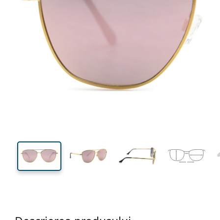
139 mm
Lățimea ramei
Lățime
lentilei
47 mm
57 mm
Înălțime lentilă
Lățimea lentilei