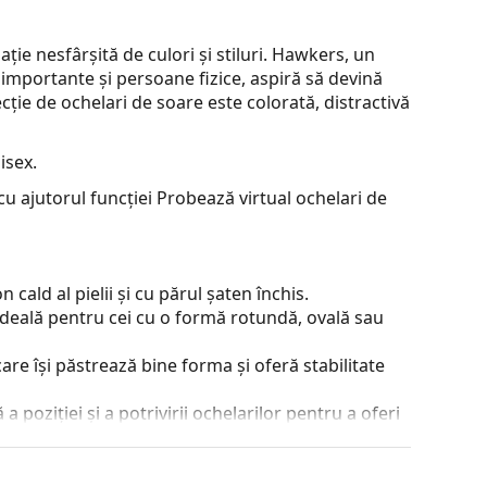
e nesfârșită de culori și stiluri. Hawkers, un
mportante și persoane fizice, aspiră să devină
ecție de ochelari de soare este colorată, distractivă
isex.
u ajutorul funcției Probează virtual ochelari de
cald al pielii și cu părul șaten închis.
ideală pentru cei cu o formă rotundă, ovală sau
are își păstrează bine forma și oferă stabilitate
 poziției și a potrivirii ochelarilor pentru a oferi
ebuie făcută întotdeauna de un optician cu
a.