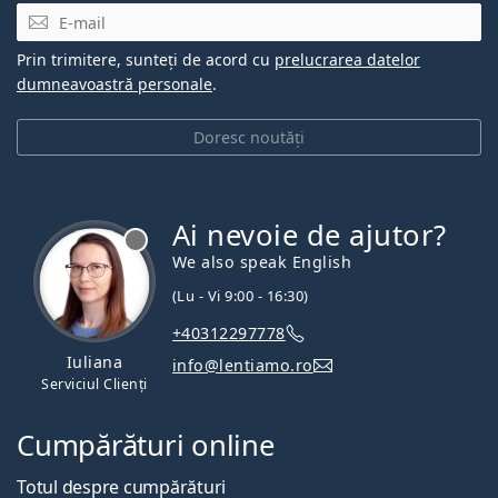
E-mail
Prin trimitere, sunteți de acord cu
prelucrarea datelor
dumneavoastră personale
.
Doresc noutăți
Ai nevoie de ajutor?
We also speak English
(Lu - Vi 9:00 - 16:30)
+40312297778
Iuliana
info@lentiamo.ro
Serviciul Clienți
Cumpărături online
Totul despre cumpărături