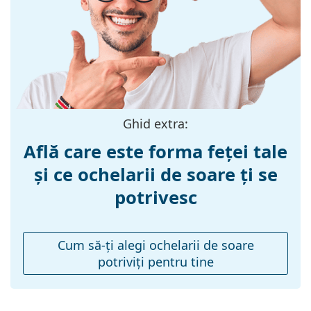
Materialul ramei
Plastic
:
Mărime:
S
Lățimea ramei:
125 mm
Lungimea
140 mm
brațelor:
Ghid extra:
Lățimea punții
18 mm
Află care este forma feței tale
nazale:
și ce ochelarii de soare ți se
Greutate:
100 g
potrivesc
Pernițe reglabile
Nu
pentru nas:
Accesorii
Cum să-ţi alegi ochelarii de soare
potriviţi pentru tine
Suport:
Nu
Lavetă pentru
Nu
curățat: