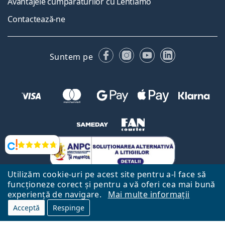
Avantajele cumpărăturilor cu Lentiamo
Contactează-ne
Facebook
Instagram
YouTube
LinkedIn
Suntem pe
Opinii
Utilizăm cookie-uri pe acest site pentru a-l face să
funcționeze corect și pentru a vă oferi cea mai bună
experiență de navigare.
Mai multe informații
Acceptă
Respinge
Către Pagina Principală
Mai sus