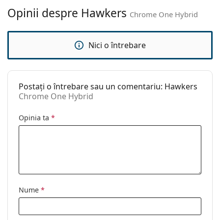
Altele
Opinii despre Hawkers
Chrome One Hybrid
Sex:
Unisex
Categorie:
Ochelari de soare
Nici o întrebare
Brand:
Hawkers
Utilizare:
Modă
Postați o întrebare sau un comentariu: Hawkers
Cod:
Chrome One Hybrid
Chrome One Hybrid
Opinia ta
*
Nume
*