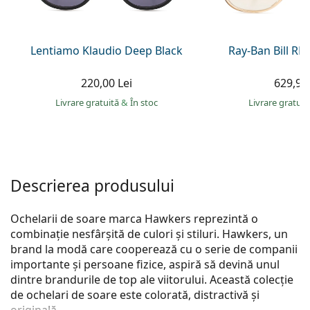
Persol
Prada
Lentiamo Klaudio Deep Black
Ray-Ban Bill R
Toate mărcile
220,00 Lei
629,90 
Livrare gratuită
&
În stoc
Livrare gratui
Descrierea produsului
Ochelarii de soare marca Hawkers reprezintă o
combinație nesfârșită de culori și stiluri. Hawkers, un
brand la modă care cooperează cu o serie de companii
importante și persoane fizice, aspiră să devină unul
dintre brandurile de top ale viitorului. Această colecție
de ochelari de soare este colorată, distractivă și