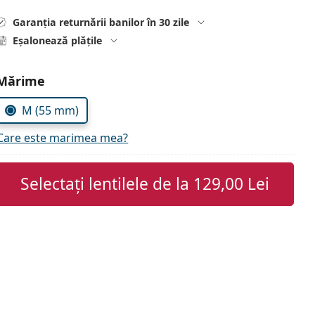
Garanția returnării banilor în 30 zile
Eșalonează plățile
Alegeți parametrii
Mărime
M (55 mm)
Care este marimea mea?
Selectați lentilele de la
129,00 Lei