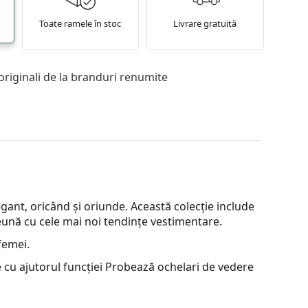
Toate ramele în stoc
Livrare gratuită
originali de la branduri renumite
ant, oricând și oriunde. Această colecție include
preună cu cele mai noi tendințe vestimentare.
femei.
 cu ajutorul funcției Probează ochelari de vedere