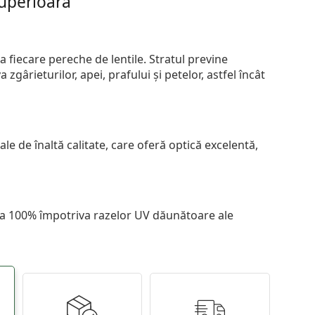
superioară
 fiecare pereche de lentile. Stratul previne
zgârieturilor, apei, prafului și petelor, astfel încât
le de înaltă calitate, care oferă optică excelentă,
 la 100% împotriva razelor UV dăunătoare ale