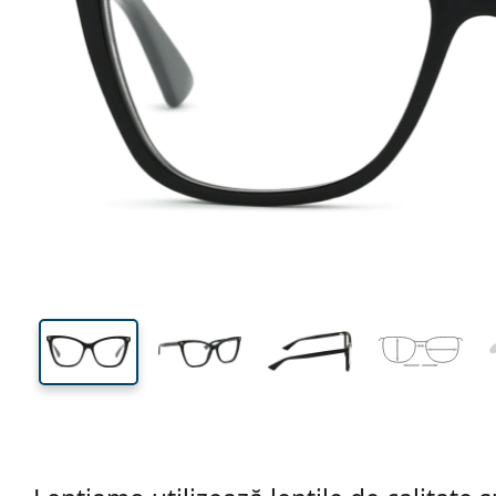
137 mm
Lățimea ramei
Lățime
lentilei
45 mm
55 mm
Înălțime lentilă
Lățimea lentilei