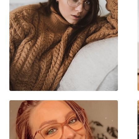
Balama flexibilă:
Nu
Clip-on:
Nu
Accesorii
Suport:
Da
Lavetă pentru curățat:
Da
Altele
Sex:
Femei
Categorie:
Ochelari de vedere
Brand:
Gucci
Cod:
GG1817O 001 55