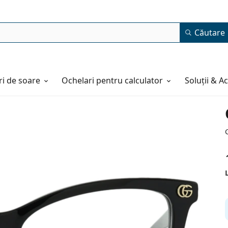
Căutare
i de soare
Ochelari pentru calculator
Soluții & A