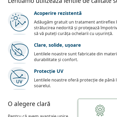
Lentiamo utilizează lentile de calitate 
Acoperire rezistentă
Adăugăm gratuit un tratament antireflex la
strălucirea nedorită și protejează împotriva 
să vă puteți curăța ochelarii cu ușurință.
Clare, solide, ușoare
Lentilele noastre sunt fabricate din materia
durabilitate și confort.
Protecție UV
Lentilele noastre oferă protecție de până
soarelui.
O alegere clară
Pentru că avem avantaje unice.