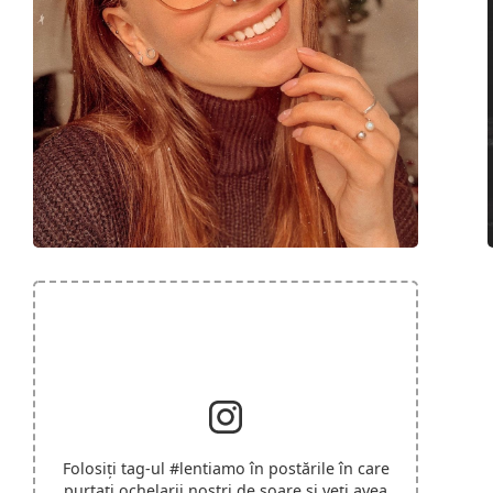
Folosiți tag-ul
#lentiamo
în postările în care
purtați ochelarii noștri de soare și veți avea