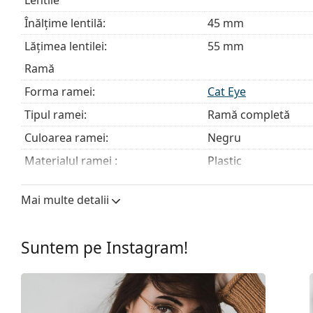
Înălțime lentilă:
45 mm
Lățimea lentilei:
55 mm
Ramă
Forma ramei:
Cat Eye
Tipul ramei:
Ramă completă
Culoarea ramei:
Negru
Materialul ramei :
Plastic
Mărime:
M
Mai multe detalii
Lățimea ramei:
137 mm
Lungimea brațelor:
140 mm
Suntem pe Instagram!
Lățimea punții nazale:
16 mm
Greutate:
160 g
Pernițe reglabile pentru nas:
Nu