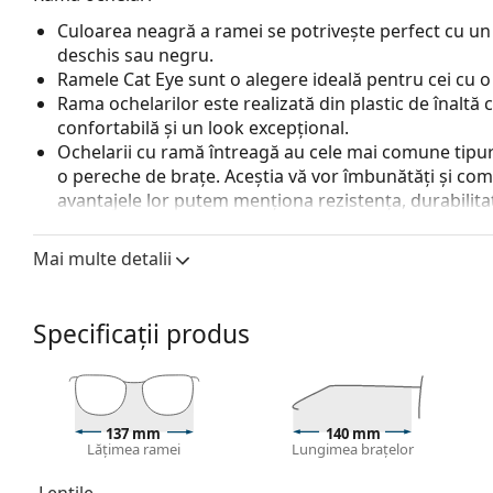
Culoarea neagră a ramei se potrivește perfect cu un 
deschis sau negru.
Ramele Cat Eye sunt o alegere ideală pentru cei cu o
Rama ochelarilor este realizată din plastic de înaltă c
confortabilă și un look excepțional.
Ochelarii cu ramă întreagă au cele mai comune tipuri
o pereche de brațe. Aceștia vă vor îmbunătăți și comple
avantajele lor putem menționa rezistența, durabilitate
principal, protecția lor împotriva deteriorării. Acest 
inclusiv cele cu putere optică mai mare.
Mai multe detalii
Accesorii
Livrăm ochelarii în husa lor originală. Culoarea husei
Specificații produs
Laveta furnizată este ideală pentru curățarea și îngri
fie livrate cu un săculeț textil în loc de lavetă.
Explorează întreaga gamă de
ochelari de vedere
pentru
nostru de ochelari
dacă ai nevoie de ajutor pentru a al
137 mm
140 mm
Lățimea ramei
Lungimea brațelor
Acesta este un dispozitiv medical. Citiți instrucțiunile îna
Lentile