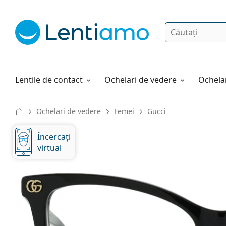
Căutare
Autentificare
Navigarea web-ului
Soluții
Cum comandați
Lentile de contact
Ochelari de vedere
Ochelar
Ochelari de vedere
Femei
Gucci
Încercați
virtual