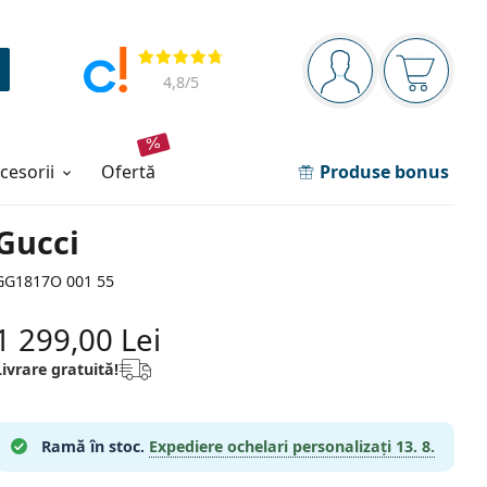
Panou de navigare
Opinii
Sunteți logat
Coșul de
4,8
/5
ccesorii
ofertă
Produse bonus
Gucci
GG1817O 001 55
1 299,00 Lei
Livrare gratuită!
Ramă în stoc.
Expediere ochelari personalizați
13. 8.