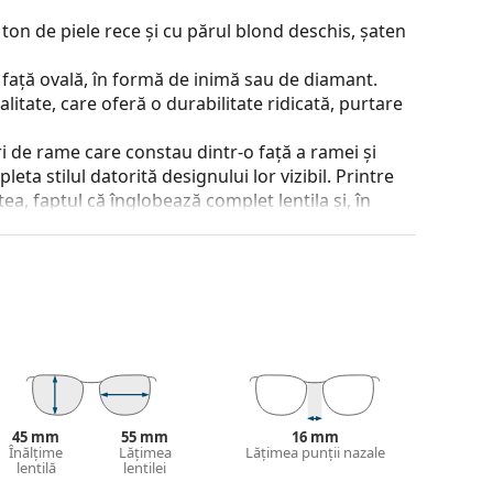
ton de piele rece și cu părul blond deschis, șaten
 față ovală, în formă de inimă sau de diamant.
alitate, care oferă o durabilitate ridicată, purtare
 de rame care constau dintr-o față a ramei și
ta stilul datorită designului lor vizibil. Printre
a, faptul că înglobează complet lentila și, în
tip de rame este potrivit pentru toate lentilele,
 și designul acesteia pot varia.
jirea ochelarilor. Este posibil ca unele modele să
 a găsi mai multe modele sau consultă
ghidul
ege.
45 mm
55 mm
16 mm
Înălțime
Lățimea
Lățimea punții nazale
inte de utilizare.
lentilă
lentilei