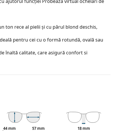
u ajutorul funcției Probează virtual ochelari de
 ton rece al pielii și cu părul blond deschis,
ideală pentru cei cu o formă rotundă, ovală sau
e înaltă calitate, care asigură confort si
contrastul sau a distorsiona culorile.
je incontestabile sunt greutatea redusă și
helarii de soare oferă o vedere perfectă, elimină
țiilor ultraviolete. Îmbunătățesc rezoluția,
i de soare polarizați
filtrează reflexiile periculoase
e potriviți pentru șoferi, bicicliști, schiori și
modă pentru folosirea zilnică.
44 mm
57 mm
18 mm
afață foarte mare de reflexie. Reduce cantitatea de