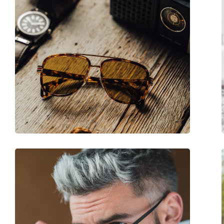
Sex:
Unisex
Categorie:
Ochelari de soare
Brand:
Gucci
Utilizare:
Modă
Cod:
GG1570S 006 57