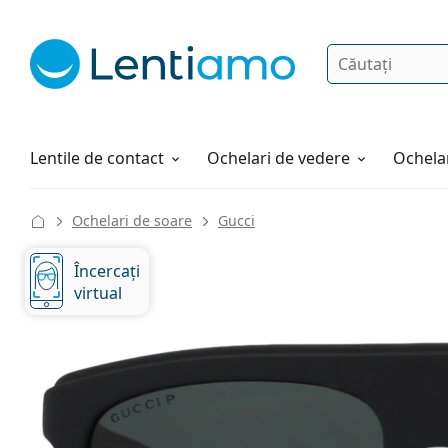
Căutare
Autentificare
Navigarea web-ului
Soluții
Cum comandați
Lentile de contact
Ochelari de vedere
Ochelar
Ochelari de soare
Gucci
Încercați
virtual