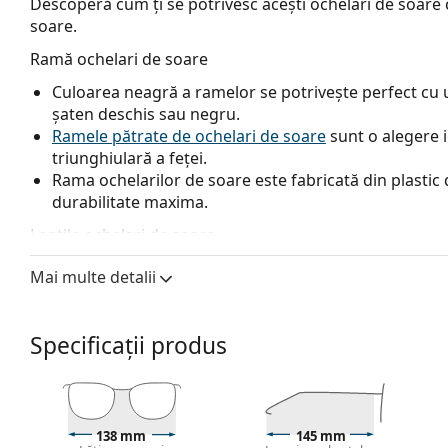
Descoperă cum ți se potrivesc acești ochelari de soare c
soare.
Ramă ochelari de soare
Culoarea neagră a ramelor se potrivește perfect cu un
șaten deschis sau negru.
Ramele pătrate de ochelari de soare
sunt o alegere 
triunghiulară a feței.
Rama ochelarilor de soare este fabricată din plastic d
durabilitate maxima.
Lentile ochelari de soare
Lentilele gri reduc intensitatea luminii fără a afecta 
Mai multe detalii
Lentilele sunt fabricate din plastic, ale cărui avanta
rezistența la fisuri.
Datorită tehnologiei unice a
lentilelor polarizate
, oc
Specificații produs
reflexiile nedorite și protejează ochii împotriva radia
profunzimea câmpului vizual și focalizarea.
Ochelari
și lumina albă reflectată. Acest lucru îi face deosebit d
pescari. Dar sunt la fel de potriviți ca accesoriu de 
138 mm
145 mm
Oglindirea
lentilelor se caracterizează printr-o supr