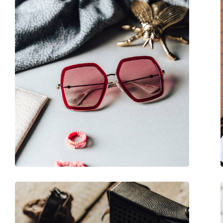
Forma ramei:
Pătrată
Culoarea ramei:
Negru
Materialul ramei :
Plastic
Mărime:
M
Lățimea ramei:
138 mm
Lungimea brațelor:
145 mm
Lățimea punții nazale:
18 mm
Greutate:
240 g
Pernițe reglabile pentru nas:
Nu
Balama flexibilă:
Nu
Accesorii
Suport:
Da
Lavetă pentru curățat:
Da
Altele