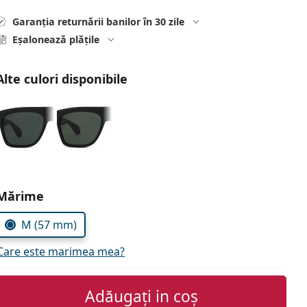
Garanția returnării banilor în 30 zile
Eșalonează plățile
Alte culori disponibile
Alegeți parametrii
Mărime
M (57 mm)
Care este marimea mea?
Adăugați in coș