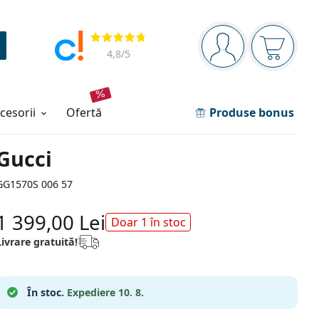
Panou de navigare
Opinii
Sunteți logat
Coșul de
4,8
/5
ccesorii
ofertă
Produse bonus
Gucci
GG1570S 006 57
1 399,00 Lei
Doar 1 în stoc
Livrare gratuită!
În stoc.
Expediere 10. 8.