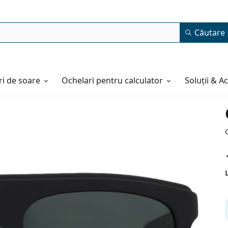
Căutare
i de soare
Ochelari pentru calculator
Soluții & A