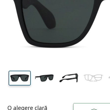
138 mm
Lățimea ramei
Lățime
lentilei
44 mm
57 mm
Înălțime lentilă
Lățimea lentilei
O alegere clară