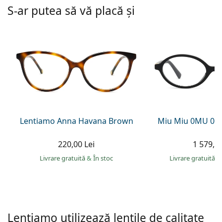
Persol
S-ar putea să vă placă și
Prada
Toate mărcile
Lentiamo Anna Havana Brown
Miu Miu 0MU 01
220,00 Lei
1 579,00
Livrare gratuită
&
În stoc
Livrare gratuită
&
Lentiamo utilizează lentile de calitate