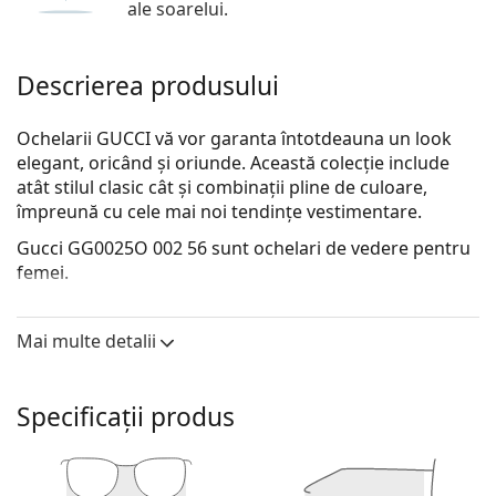
ale soarelui.
Descrierea produsului
Ochelarii GUCCI vă vor garanta întotdeauna un look
elegant, oricând și oriunde. Această colecție include
atât stilul clasic cât și combinații pline de culoare,
împreună cu cele mai noi tendințe vestimentare.
Gucci GG0025O 002 56
sunt ochelari de vedere pentru
femei.
Descoperă cum ți se potrivesc acești ochelari de
vedere cu ajutorul funcției Probează ochelari de
Mai multe detalii
vedere virtual.
Ramă ochelari
Specificații produs
Culoarea maro a ramei se potrivește perfect cu un
ton cald al pielii și cu părul șaten deschis, negru sau
blond închis.