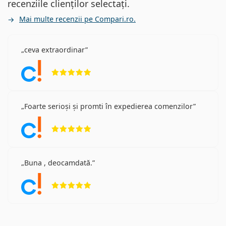
recenziile clienților selectați.
Mai multe recenzii pe Compari.ro.
ceva extraordinar
Opinii 5 din 5
Foarte serioși și promti în expedierea comenzilor
Opinii 5 din 5
Buna , deocamdată.
Opinii 5 din 5