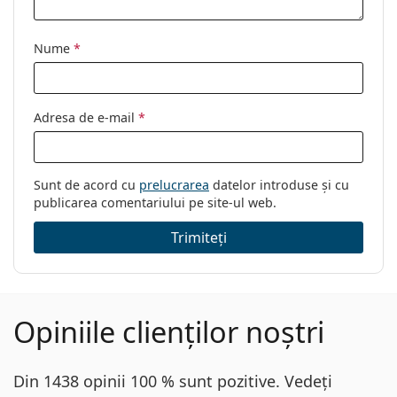
Sex:
Femei
Nume
*
Categorie:
Ochelari de vedere
Brand:
Gucci
Cod:
GG0025O 002 56
Adresa de e-mail
*
Sunt de acord cu
prelucrarea
datelor introduse și cu
publicarea comentariului pe site-ul web.
Trimiteți
Opiniile clienților noștri
Din 1438 opinii 100 % sunt pozitive. Vedeți