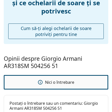
și ce ochelarii de soare ți se
Greutate:
190 g
potrivesc
Pernițe reglabile
Da
pentru nas:
Balama flexibilă:
Nu
Cum să-ţi alegi ochelarii de soare
potriviţi pentru tine
Accesorii
Suport:
Da
Lavetă pentru
Da
curățat:
Opinii despre Giorgio Armani
Altele
AR318SM 504256 51
Sex:
Bărbați
Categorie:
Ochelari de soare
Nici o întrebare
Brand:
Giorgio Armani
Utilizare:
Modă
Postați o întrebare sau un comentariu: Giorgio
Cod:
0AR318SM 504256 51
Armani AR318SM 504256 51