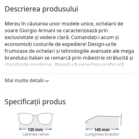
Descrierea produsului
Mereu în căutarea unor modele unice, ochelarii de
soare Giorgio Armani se caracterizează prin
exclusivitate și vedere clară. Comandați-i acum și
economisiți costurile de expediere! Design-urile
frumoase de ochelari și tehnologiile avansate ale mega
brandului italian se remarcă prin măiestrie strălucită și
standarde moderne. Alegeți-vă perechea preferată
pentru un look special.
Mai multe detalii
Giorgio Armani AR318SM 504256 51
sunt ochelari de
soare pentru bărbați.
Ramă ochelari de soare
Specificații produs
Culoarea neagră a ramelor se potrivește perfect cu
un ton rece al pielii și cu părul blond deschis, șaten
deschis sau negru.
Ramele rotunde de ochelari de soare
135 mm
145 mm
Lățimea ramei
Lungimea brațelor
Rama ochelarilor de soare este realizată dintr-o