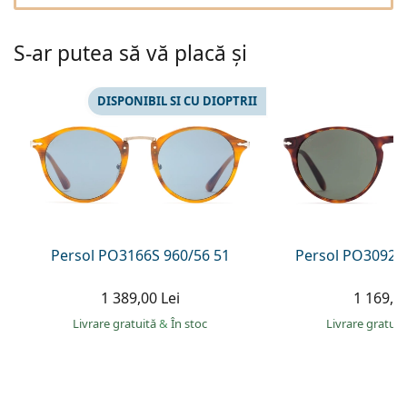
Persol
Prada
S-ar putea să vă placă și
Toate mărcile
DISPONIBIL SI CU DIOPTRII
Persol PO3166S 960/56 51
Persol PO3092S
1 389,00 Lei
1 169,00
Livrare gratuită
&
În stoc
Livrare gratui