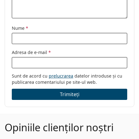
Sex:
Unisex
Categorie:
Ochelari de vedere
Brand:
Esprit
Nume
*
Cod:
ET17447N 535 53
Adresa de e-mail
*
Sunt de acord cu
prelucrarea
datelor introduse și cu
publicarea comentariului pe site-ul web.
Trimiteți
Opiniile clienților noștri