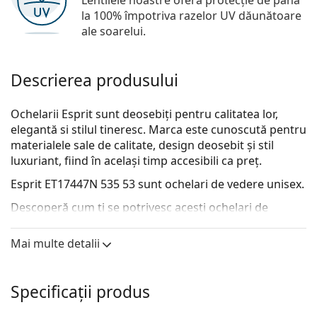
Lentilele noastre oferă protecție de până
la 100% împotriva razelor UV dăunătoare
ale soarelui.
Descrierea produsului
Ochelarii Esprit sunt deosebiți pentru calitatea lor,
elegantă si stilul tineresc. Marca este cunoscută pentru
materialele sale de calitate, design deosebit și stil
luxuriant, fiind în același timp accesibili ca preț.
Esprit ET17447N 535 53
sunt ochelari de vedere unisex.
Descoperă cum ți se potrivesc acești ochelari de
vedere cu ajutorul funcției Probează ochelari de
vedere virtual.
Mai multe detalii
Ramă ochelari
Culoarea maro a ramei se potrivește perfect cu un
Specificații produs
ton cald al pielii și cu părul șaten deschis, negru sau
blond închis.