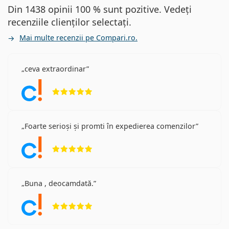
Din 1438 opinii 100 % sunt pozitive. Vedeți
recenziile clienților selectați.
Mai multe recenzii pe Compari.ro.
ceva extraordinar
Opinii 5 din 5
Foarte serioși și promti în expedierea comenzilor
Opinii 5 din 5
Buna , deocamdată.
Opinii 5 din 5