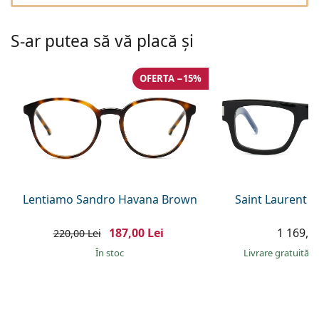
Gucci
Toate soluțiile
Toate mărcile
Persol
S-ar putea să vă placă și
Prada
OFERTA −15%
Toate mărcile
Lentiamo Sandro Havana Brown
Saint Laurent S
187,00 Lei
1 169,00
220,00 Lei
În stoc
Livrare gratuită
&