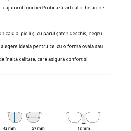
u ajutorul funcției Probează virtual ochelari de
 cald al pielii și cu părul șaten deschis, negru
 alegere ideală pentru cei cu o formă ovală sau
e înaltă calitate, care asigură confort si
ză reflexiile și asigură o vedere mai clară. Sunt
je incontestabile sunt greutatea redusă și
helarii de soare oferă o vedere perfectă, elimină
țiilor ultraviolete. Îmbunătățesc rezoluția,
i de soare polarizați
filtrează reflexiile periculoase
43 mm
57 mm
18 mm
e potriviți pentru șoferi, bicicliști, schiori și