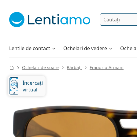
Căutare
Autentificare
Navigarea web-ului
Soluții
Cum comandați
Lentile de contact
Ochelari de vedere
Ochelar
Ochelari de soare
Bărbați
Emporio Armani
Încercați
virtual