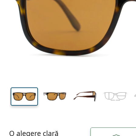
137 mm
Lățimea ramei
Lățime
lentilei
43 mm
57 mm
Înălțime lentilă
Lățimea lentilei
O alegere clară