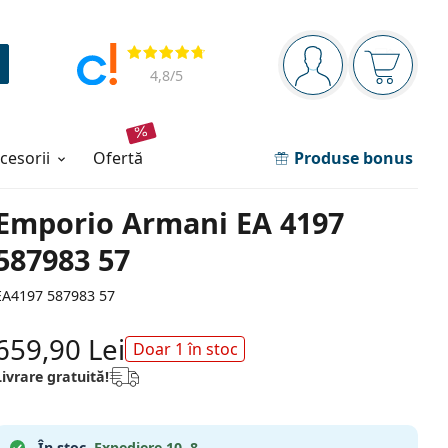
Panou de navigare
Opinii
Sunteți logat
Coșul de
4,8
/5
ccesorii
ofertă
Produse bonus
Emporio Armani EA 4197
587983 57
EA4197 587983 57
659,90 Lei
Doar 1 în stoc
Livrare gratuită!
În stoc.
Expediere 10. 8.