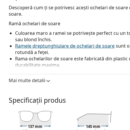
Descoperă cum ți se potrivesc acești ochelari de soare c
soare.
Ramă ochelari de soare
Culoarea maro a ramei se potrivește perfect cu un ton
sau blond închis.
Ramele dreptunghiulare de ochelari de soare
sunt o
rotundă a feței.
Rama ochelarilor de soare este fabricată din plastic d
durabilitate maxima.
Lentile ochelari de soare
Mai multe detalii
Lentilele maro blochează ușor lumina albastră, filtrea
versatile și recomandate persoanelor cu miopie.
Lentilele sunt fabricate din plastic, ale cărui avanta
Specificații produs
rezistența la fisuri.
Datorită tehnologiei unice a
lentilelor polarizate
, oc
reflexiile nedorite și protejează ochii împotriva radia
profunzimea câmpului vizual și focalizarea.
Ochelari
137 mm
145 mm
și lumina albă reflectată. Acest lucru îi face deosebit d