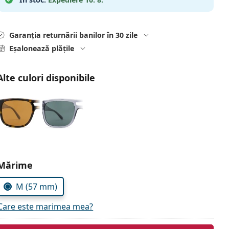
Garanția returnării banilor în 30 zile
Eșalonează plățile
Alte culori disponibile
Alegeți parametrii
Mărime
M (57 mm)
Care este marimea mea?