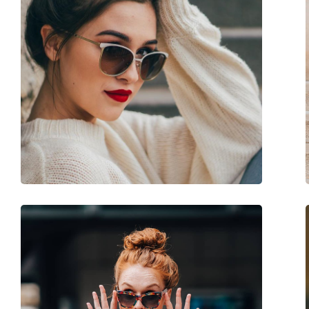
Sex:
Bărbați
Categorie:
Ochelari de soare
Brand:
Emporio Armani
Utilizare:
Modă
Cod:
EA4197 587983 57