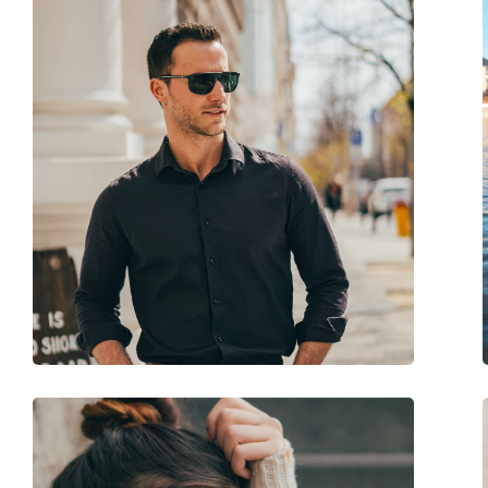
Forma ramei:
Dreptunghiulară
Culoarea ramei:
Maro
Materialul ramei :
Plastic
Mărime:
M
Lățimea ramei:
137 mm
Lungimea brațelor:
145 mm
Lățimea punții nazale:
18 mm
Greutate:
100 g
Pernițe reglabile pentru nas:
Nu
Balama flexibilă:
Nu
Accesorii
Suport:
Da
Lavetă pentru curățat:
Da
Altele