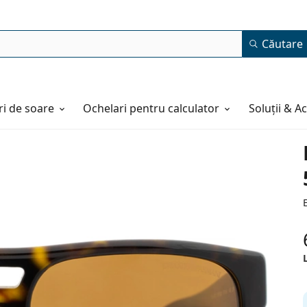
Căutare
i de soare
Ochelari pentru calculator
Soluții & A