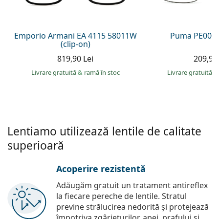
Persol
Prada
Emporio Armani EA 4115 58011W
Puma PE0027
(clip-on)
Toate mărcile
819,90 Lei
209,90 
Livrare gratuită
&
ramă în stoc
Livrare gratuită
&
Lentiamo utilizează lentile de calitate
superioară
Acoperire rezistentă
Adăugăm gratuit un tratament antireflex
la fiecare pereche de lentile. Stratul
previne strălucirea nedorită și protejează
împotriva zgârieturilor, apei, prafului și