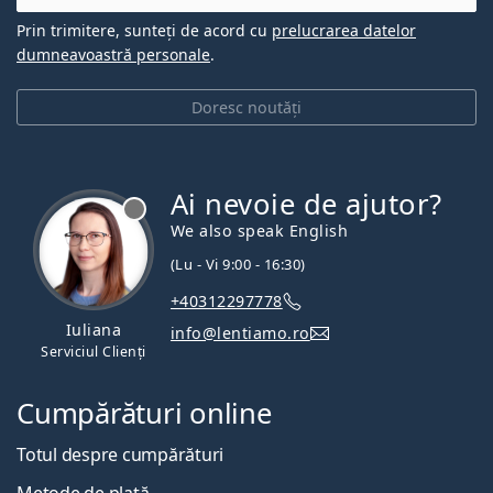
Prin trimitere, sunteți de acord cu
prelucrarea datelor
dumneavoastră personale
.
Doresc noutăți
Ai nevoie de ajutor?
We also speak English
(Lu - Vi 9:00 - 16:30)
+40312297778
Iuliana
info@lentiamo.ro
Serviciul Clienți
Cumpărături online
Totul despre cumpărături
Metode de plată