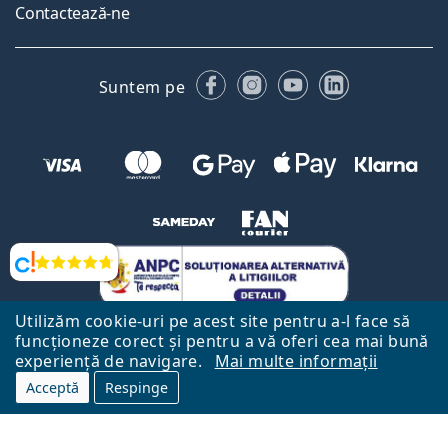
Contactează-ne
Facebook
Instagram
YouTube
LinkedIn
Suntem pe
Opinii
Utilizăm cookie-uri pe acest site pentru a-l face să
funcționeze corect și pentru a vă oferi cea mai bună
experiență de navigare.
Mai multe informații
Acceptă
Respinge
Către Pagina Principală
Mai sus
Lentiamo.ro este deținut și operat de către Lentiamo s.r.o., Republica