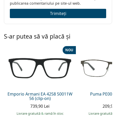
publicarea comentariului pe site-ul web.
Trimiteți
S-ar putea să vă placă și
NOU
Emporio Armani EA 4258 50011W
Puma PE0027
56 (clip-on)
739,90 Lei
209,90 
Livrare gratuită
&
ramă în stoc
Livrare gratuită
&