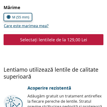
Persol
Alegeți parametrii
Mărime
Prada
M (55 mm)
Toate mărcile
Care este marimea mea?
Selectați lentilele de la
129,00 Lei
Lentiamo utilizează lentile de calitate
superioară
Acoperire rezistentă
Adăugăm gratuit un tratament antireflex
la fiecare pereche de lentile. Stratul
previne strălucirea nedorită și protejează