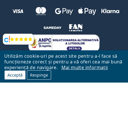
Opinii
Utilizăm cookie-uri pe acest site pentru a-l face să
funcționeze corect și pentru a vă oferi cea mai bună
experiență de navigare.
Mai multe informații
Acceptă
Respinge
Către Pagina Principală
Mai sus
Lentiamo.ro este deținut și operat de către Lentiamo s.r.o., Republica
Cehă
Aici pentru tine de 18 ani.