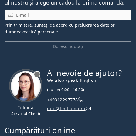
ul nostru și alege un cadou la prima comandă.
E-mail
Prin trimitere, sunteți de acord cu
prelucrarea datelor
dumneavoastră personale
.
Doresc noutăți
Ai nevoie de ajutor?
We also speak English
(Lu - Vi 9:00 - 16:30)
+40312297778
Iuliana
info@lentiamo.ro
Serviciul Clienți
Cumpărături online