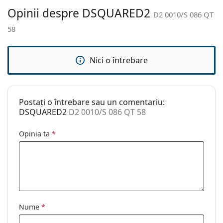
curățat:
Opinii despre DSQUARED2
D2 0010/S 086 QT
Altele
58
Sex:
Bărbați
Categorie:
Ochelari de soare
Nici o întrebare
Brand:
Dsquared2
Utilizare:
Modă
Postați o întrebare sau un comentariu:
Cod:
D2 0010/S 086 QT 58
DSQUARED2
D2 0010/S 086 QT 58
Opinia ta
*
Nume
*