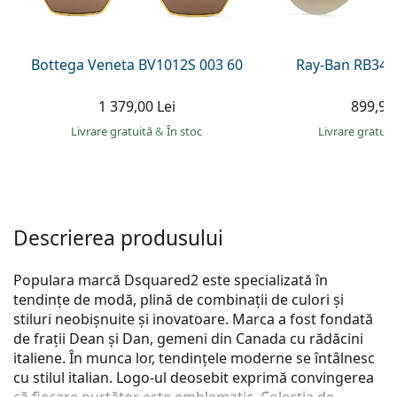
Persol
Prada
Bottega Veneta BV1012S 003 60
Ray-Ban RB344
Toate mărcile
1 379,00 Lei
899,90 
Livrare gratuită
&
În stoc
Livrare gratui
Descrierea produsului
Populara marcă Dsquared2 este specializată în
tendințe de modă, plină de combinații de culori și
stiluri neobișnuite și inovatoare. Marca a fost fondată
de frații Dean și Dan, gemeni din Canada cu rădăcini
italiene. În munca lor, tendințele moderne se întâlnesc
cu stilul italian. Logo-ul deosebit exprimă convingerea