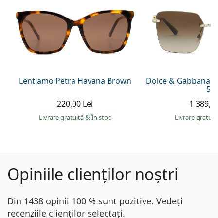
Lentiamo Petra Havana Brown
Dolce & Gabbana 0
59
220,00 Lei
1 389,00
Livrare gratuită
&
În stoc
Livrare gratui
Opiniile clienților noștri
Din 1438 opinii 100 % sunt pozitive. Vedeți
recenziile clienților selectați.