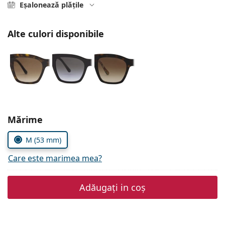
Gucci
Eșalonează plățile
Toate soluțiile
Toate mărcile
Persol
Alte culori disponibile
Prada
Toate mărcile
Alegeți parametrii
Mărime
M (53 mm)
Care este marimea mea?
Adăugați in coș