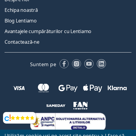
Echipa noastră
Blog Lentiamo
Avantajele cumpărăturilor cu Lentiamo
Contactează-ne
Facebook
Instagram
YouTube
LinkedIn
Suntem pe
Opinii
Utilizăm cookie-uri pe acest site pentru a-l face să