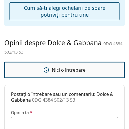
Balama flexibilă:
Nu
Cum să-ţi alegi ochelarii de soare
potriviţi pentru tine
Accesorii
Suport:
Da
Lavetă pentru
Da
curățat:
Opinii despre Dolce & Gabbana
0DG 4384
Altele
502/13 53
Sex:
Femei
Categorie:
Ochelari de soare
Nici o întrebare
Brand:
Dolce & Gabbana
Utilizare:
Modă
Postați o întrebare sau un comentariu: Dolce &
Cod:
0DG 4384 502/13 53
Gabbana
0DG 4384 502/13 53
Disponibil si cu
Nu
Opinia ta
*
dioptrii: