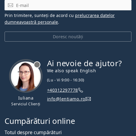
E-mail
Prin trimitere, sunteți de acord cu
prelucrarea datelor
dumneavoastră personale
.
Doresc noutăți
Ai nevoie de ajutor?
We also speak English
(Lu - Vi 9:00 - 16:30)
+40312297778
Iuliana
info@lentiamo.ro
Serviciul Clienți
Cumpărături online
Totul despre cumpărături