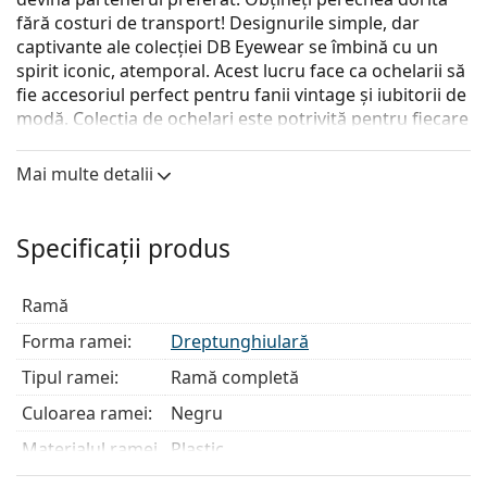
fără costuri de transport! Designurile simple, dar
captivante ale colecției DB Eyewear se îmbină cu un
spirit iconic, atemporal. Acest lucru face ca ochelarii să
fie accesoriul perfect pentru fanii vintage și iubitorii de
modă. Colecția de ochelari este potrivită pentru fiecare
bărbat puternic care apreciază un look clasic,
individual.
Mai multe detalii
David Beckham DB 1020 003 17
sunt ochelari de vedere
pentru bărbați.
Specificații produs
Descoperă cum ți se potrivesc acești ochelari de
vedere cu ajutorul funcției Probează ochelari de
Ramă
vedere virtual.
Forma ramei:
Dreptunghiulară
Ramă ochelari
Tipul ramei:
Ramă completă
Culoarea neagră a ramei se potrivește perfect cu un
ton de piele rece și cu părul blond deschis, șaten
Culoarea ramei:
Negru
deschis sau negru.
Materialul ramei
Plastic
Ramele dreptunghiulare sunt o alegere ideală
:
pentru cei cu o formă ovală sau rotundă a feței.