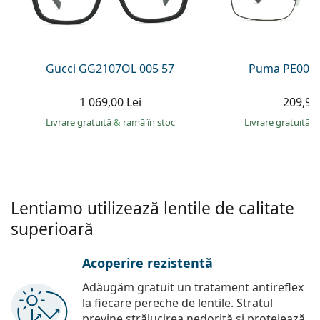
Persol
Prada
Toate mărcile
Gucci GG2107OL 005 57
Puma PE0027
1 069,00 Lei
209,90 
Livrare gratuită
&
ramă în stoc
Livrare gratuită
&
Lentiamo utilizează lentile de calitate
superioară
Acoperire rezistentă
Adăugăm gratuit un tratament antireflex
la fiecare pereche de lentile. Stratul
previne strălucirea nedorită și protejează