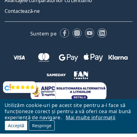
Avantajele cumpărăturilor cu Lentiamo
Contactează-ne
Facebook
Instagram
YouTube
LinkedIn
Suntem pe
Opinii
Utilizăm cookie-uri pe acest site pentru a-l face să
funcționeze corect și pentru a vă oferi cea mai bună
experiență de navigare.
Mai multe informații
Acceptă
Respinge
Către Pagina Principală
Mai sus