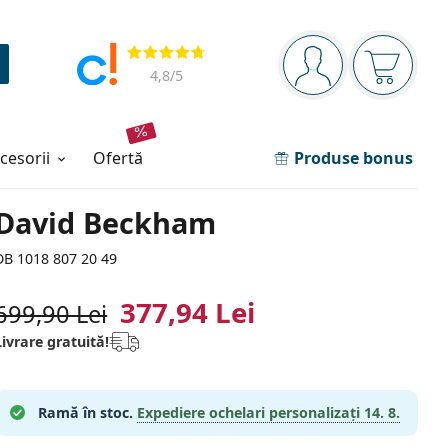
Panou de navigare
Opinii
Sunteți logat
Coșul de
4,8
/5
ccesorii
ofertă
Produse bonus
David Beckham
DB 1018 807 20 49
377,94 Lei
699,90 Lei
Livrare gratuită!
Ramă în stoc.
Expediere ochelari personalizați
14. 8.