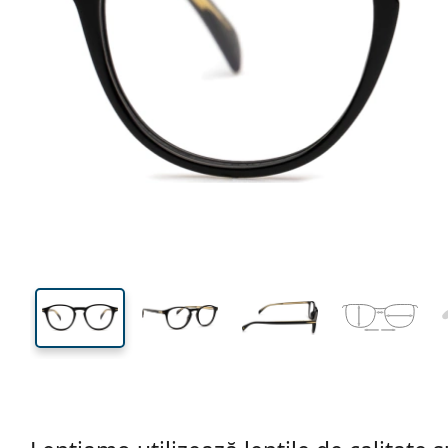
130 mm
Lățimea ramei
Lățime
lentilei
43 mm
49 mm
Înălțime lentilă
Lățimea lentilei