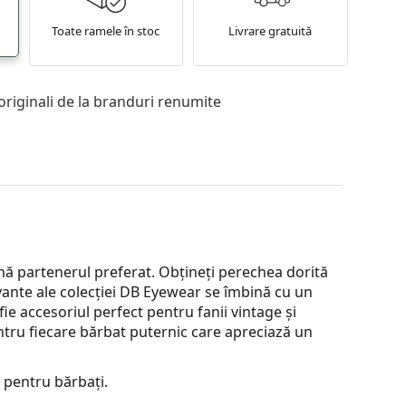
Toate ramele în stoc
Livrare gratuită
originali de la branduri renumite
nă partenerul preferat. Obțineți perechea dorită
ivante ale colecției DB Eyewear se îmbină cu un
 fie accesoriul perfect pentru fanii vintage și
entru fiecare bărbat puternic care apreciază un
 pentru bărbați.