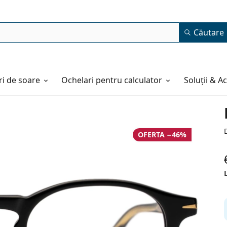
Căutare
i de soare
Ochelari pentru calculator
Soluții & A
OFERTA −46%