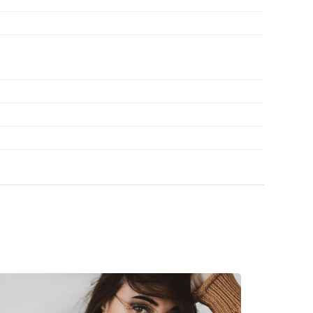
 a găsi mai multe modele sau consultă
ghidul
ege.
inte de utilizare.