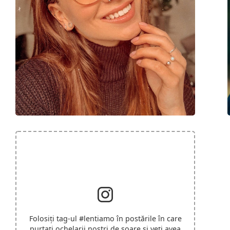
Folosiți tag-ul
#lentiamo
în postările în care
purtați ochelarii noștri de soare și veți avea