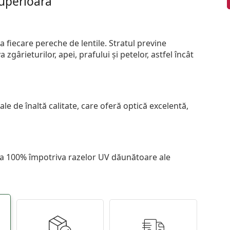
superioară
 fiecare pereche de lentile. Stratul previne
zgârieturilor, apei, prafului și petelor, astfel încât
le de înaltă calitate, care oferă optică excelentă,
 la 100% împotriva razelor UV dăunătoare ale