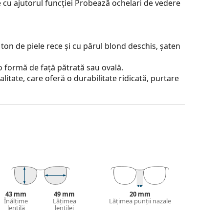
 cu ajutorul funcției Probează ochelari de vedere
ton de piele rece și cu părul blond deschis, șaten
o formă de față pătrată sau ovală.
alitate, care oferă o durabilitate ridicată, purtare
 de rame care constau dintr-o față a ramei și
ta stilul datorită designului lor vizibil. Printre
a, faptul că înglobează complet lentila și, în
tip de rame este potrivit pentru toate lentilele,
e de peste 90°, ceea ce duce la un confort mai
orări și își mențin potrivirea corectă mai
43 mm
49 mm
20 mm
Înălțime
Lățimea
Lățimea punții nazale
 și designul acesteia pot varia.
lentilă
lentilei
jirea ochelarilor. Este posibil ca unele modele să