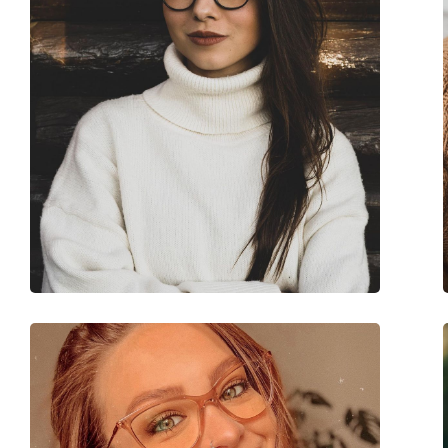
Balama flexibilă:
Da
Accesorii
Suport:
Da
Lavetă pentru curățat:
Da
Altele
Sex:
Bărbați
Categorie:
Ochelari de vedere
Brand:
David Beckham
Cod:
DB 1018 807 20 49