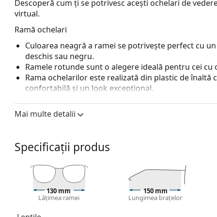
Descoperă cum ți se potrivesc acești ochelari de vedere
virtual.
Ramă ochelari
Culoarea neagră a ramei se potrivește perfect cu un 
deschis sau negru.
Ramele rotunde sunt o alegere ideală pentru cei cu 
Rama ochelarilor este realizată din plastic de înaltă c
confortabilă și un look excepțional.
Ochelarii cu ramă întreagă au cele mai comune tipuri
o pereche de brațe. Aceștia vă vor îmbunătăți și comple
Mai multe detalii
avantajele lor putem menționa rezistența, durabilitate
principal, protecția lor împotriva deteriorării. Acest 
inclusiv cele cu putere optică mai mare.
Specificații produs
Balamalele cu arc permit brațelor o mișcare mai mar
mare la purtare. Ramele sunt mai rezistente la deteri
mult timp.
Accesorii
130 mm
150 mm
Lățimea ramei
Lungimea brațelor
Livrăm ochelarii în husa lor originală. Culoarea husei
Laveta furnizată este ideală pentru curățarea și îngri
Lentile