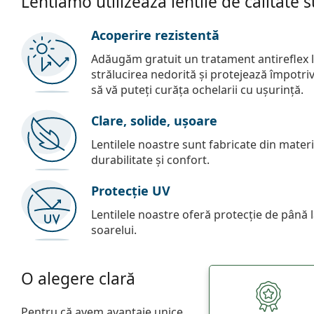
Lentiamo utilizează lentile de calitate 
Acoperire rezistentă
Adăugăm gratuit un tratament antireflex la
strălucirea nedorită și protejează împotriva 
să vă puteți curăța ochelarii cu ușurință.
Clare, solide, ușoare
Lentilele noastre sunt fabricate din materia
durabilitate și confort.
Protecție UV
Lentilele noastre oferă protecție de până
soarelui.
O alegere clară
Pentru că avem avantaje unice.