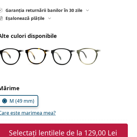
Garanția returnării banilor în 30 zile
Eșalonează plățile
Alte culori disponibile
Alegeți parametrii
Mărime
M (49 mm)
Care este marimea mea?
Selectați lentilele de la
129,00 Lei