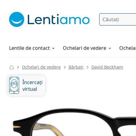
Căutare
Autentificare
Navigarea web-ului
Soluții
Cum comandați
Lentile de contact
Ochelari de vedere
Ochelar
Ochelari de vedere
Bărbați
David Beckham
Încercați
virtual