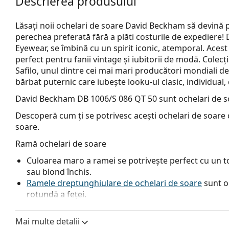
Descrierea produsului
Lăsați noii ochelari de soare David Beckham să devină 
perechea preferată fără a plăti costurile de expediere! 
Eyewear, se îmbină cu un spirit iconic, atemporal. Acest 
perfect pentru fanii vintage și iubitorii de modă. Colecț
Safilo, unul dintre cei mai mari producători mondiali de
bărbat puternic care iubește looku-ul clasic, individual,
David Beckham DB 1006/S 086 QT 50
sunt ochelari de s
Descoperă cum ți se potrivesc acești ochelari de soare c
soare.
Ramă ochelari de soare
Culoarea maro a ramei se potrivește perfect cu un ton
sau blond închis.
Ramele dreptunghiulare de ochelari de soare
sunt o
rotundă a feței.
Rama ochelarilor de soare este fabricată din plastic d
durabilitate maxima.
Mai multe detalii