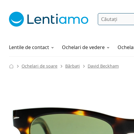
Căutare
Autentificare
Navigarea web-ului
Soluții
Cum comandați
Lentile de contact
Ochelari de vedere
Ochelar
Ochelari de soare
Bărbați
David Beckham