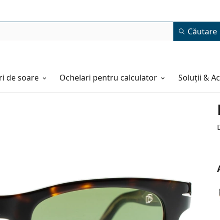
Căutare
i de soare
Ochelari pentru calculator
Soluții & A