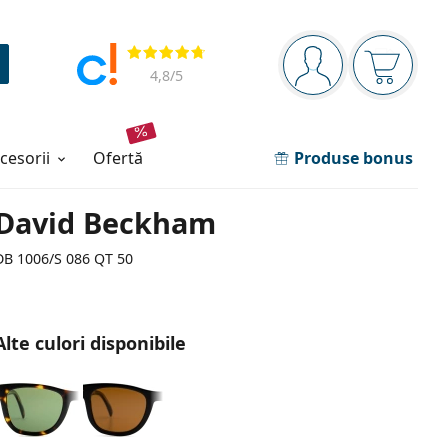
Panou de navigare
Opinii
Sunteți logat
Coșul de
4,8
/5
ccesorii
ofertă
Produse bonus
David Beckham
DB 1006/S 086 QT 50
Alte culori disponibile