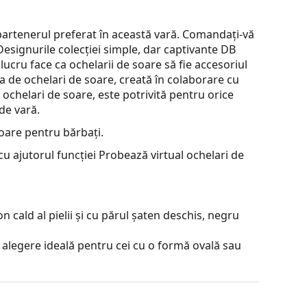
partenerul preferat în această vară. Comandați-vă
Designurile colecției simple, dar captivante DB
lucru face ca ochelarii de soare să fie accesoriul
ia de ochelari de soare, creată în colaborare cu
 ochelari de soare, este potrivită pentru orice
 de vară.
oare pentru bărbați.
u ajutorul funcției Probează virtual ochelari de
 cald al pielii și cu părul șaten deschis, negru
 alegere ideală pentru cei cu o formă ovală sau
e înaltă calitate, care asigură confort si