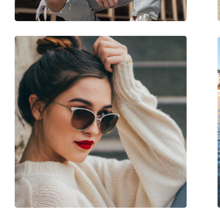
Accesorii
Suport:
Da
Lavetă pentru curățat:
Da
Altele
Sex:
Bărbați
Categorie:
Ochelari de soare
Brand:
David Beckham
Utilizare:
Modă
Cod:
DB 1006/S 086 QT 5