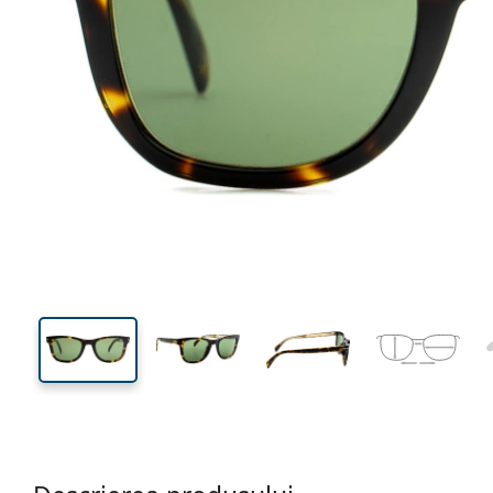
135 mm
Lățimea ramei
Lățime
lentilei
40 mm
50 mm
Înălțime lentilă
Lățimea lentilei