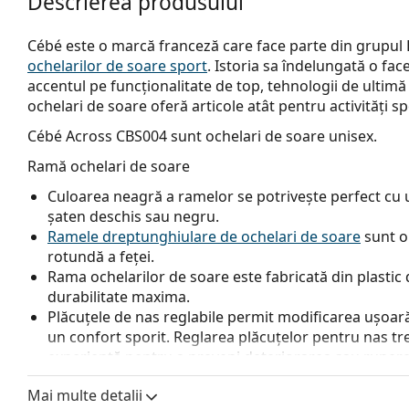
Descrierea produsului
Cébé este o marcă franceză care face parte din grupul B
ochelarilor de soare sport
. Istoria sa îndelungată o fac
accentul pe funcționalitate de top, tehnologii de ultimă o
ochelari de soare oferă articole atât pentru activități spo
Cébé Across CBS004
sunt ochelari de soare unisex.
Ramă ochelari de soare
Culoarea neagră a ramelor se potrivește perfect cu un
șaten deschis sau negru.
Ramele dreptunghiulare de ochelari de soare
sunt o
rotundă a feței.
Rama ochelarilor de soare este fabricată din plastic d
durabilitate maxima.
Plăcuțele de nas reglabile permit modificarea ușoară a
un confort sporit. Reglarea plăcuțelor pentru nas tr
experiență pentru a preveni deteriorarea sau rupere
Lentile ochelari de soare
Mai multe detalii