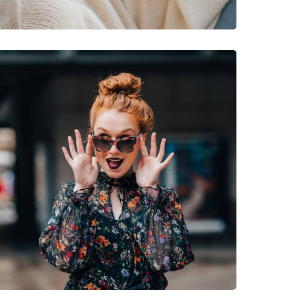
are, Drumeții, Ciclism off-road