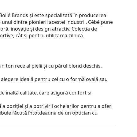
ollé Brands și este specializată în producerea
e unul dintre pionierii acestei industrii. Cébé pune
ră, inovație și design atractiv. Colecția de
rtive, cât și pentru utilizarea zilnică.
 ton rece al pielii și cu părul blond deschis,
 alegere ideală pentru cei cu o formă ovală sau
e înaltă calitate, care asigură confort si
 poziției și a potrivirii ochelarilor pentru a oferi
ebuie făcută întotdeauna de un optician cu
a.