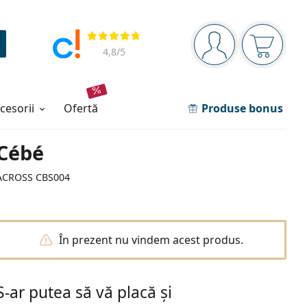
Panou de navigare
Opinii
Sunteți logat
Coșul de
4,8
/5
ccesorii
ofertă
Produse bonus
Cébé
ACROSS CBS004
În prezent nu vindem acest produs.
S-ar putea să vă placă și