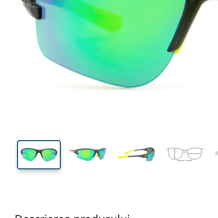
135 mm
Lățimea ramei
Lățime
lentilei
43 mm
68 mm
Înălțime lentilă
Lățimea lentilei