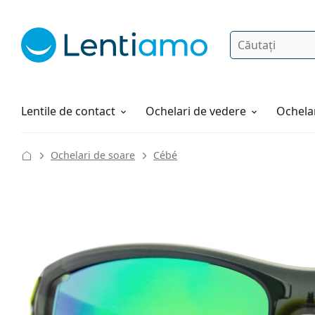
Căutare
Autentificare
Navigarea web-ului
Soluții
Cum comandați
Lentile de contact
Ochelari de vedere
Ochelar
Ochelari de soare
Cébé