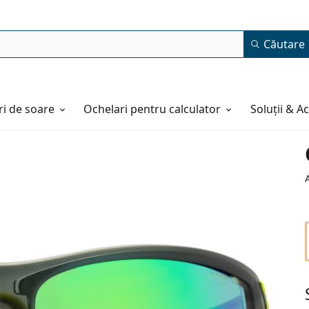
Căutare
i de soare
Ochelari pentru calculator
Soluții & A