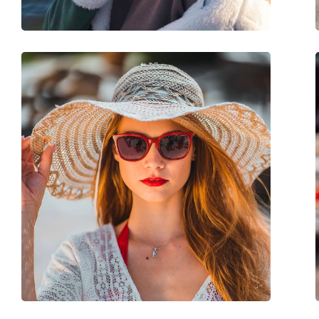
Balama flexibilă:
Nu
Accesorii
Suport:
Da
Lavetă pentru curățat:
Nu
Altele
Sex:
Unisex
Categorie:
Ochelari de soare
Brand:
Cébé
Utilizare:
Sport
Sport:
Golf, Ciclism, Alerg
Cod:
Across CBS004