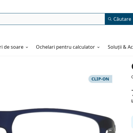
Căutare
i de soare
Ochelari pentru calculator
Soluții & A
CLIP-ON