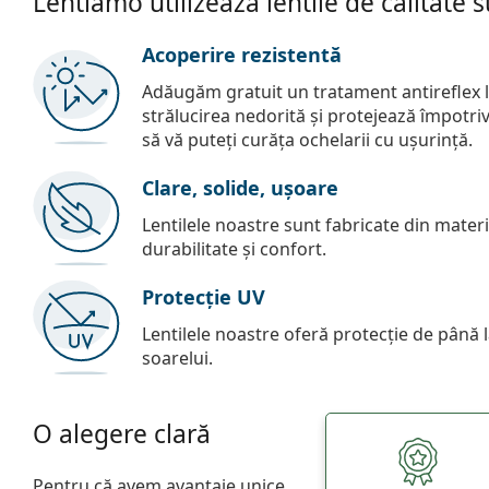
Lentiamo utilizează lentile de calitate 
Acoperire rezistentă
Adăugăm gratuit un tratament antireflex la
strălucirea nedorită și protejează împotriva 
să vă puteți curăța ochelarii cu ușurință.
Clare, solide, ușoare
Lentilele noastre sunt fabricate din materia
durabilitate și confort.
Protecție UV
Lentilele noastre oferă protecție de până
soarelui.
O alegere clară
Pentru că avem avantaje unice.