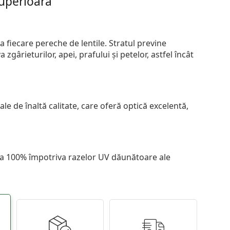
superioară
 fiecare pereche de lentile. Stratul previne
zgârieturilor, apei, prafului și petelor, astfel încât
le de înaltă calitate, care oferă optică excelentă,
 la 100% împotriva razelor UV dăunătoare ale