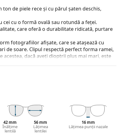
 ton de piele rece și cu părul șaten deschis,
 cei cu o formă ovală sau rotundă a feței.
alitate, care oferă o durabilitate ridicată, purtare
rm fotografiilor afișate, care se atașează cu
lari de soare. Clipul respectă perfect forma ramei,
te acestea, dacă aveți dioptrii plus mai mari, este
, astfel încât clema să nu atingă suprafața sferică
amă.
 de rame care constau dintr-o față a ramei și
ta stilul datorită designului lor vizibil. Printre
a, faptul că înglobează complet lentila și, în
tip de rame este potrivit pentru toate lentilele,
42 mm
56 mm
16 mm
 și designul acesteia pot varia.
Înălțime
Lățimea
Lățimea punții nazale
jirea ochelarilor. Este posibil ca unele modele să
lentilă
lentilei