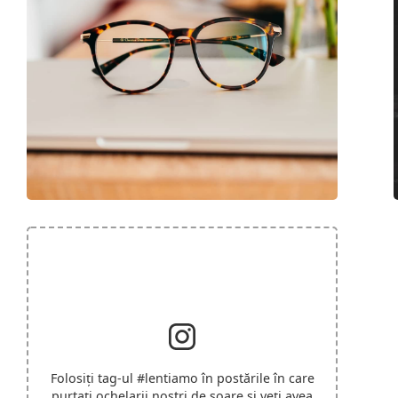
Folosiți tag-ul
#lentiamo
în postările în care
purtați ochelarii noștri de soare și veți avea