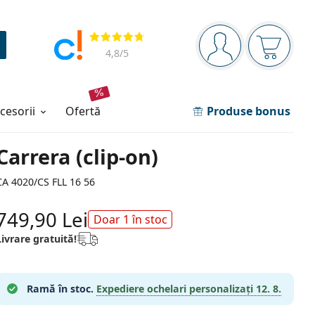
Panou de navigare
Opinii
Sunteți logat
Coșul de
4,8
/5
ccesorii
ofertă
Produse bonus
Carrera (clip-on)
CA 4020/CS FLL 16 56
749,90 Lei
Doar 1 în stoc
Livrare gratuită!
Ramă în stoc.
Expediere ochelari personalizați
12. 8.