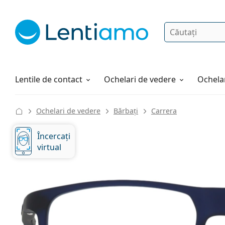
Căutare
Autentificare
Navigarea web-ului
Soluții
Cum comandați
Lentile de contact
Ochelari de vedere
Ochelar
Ochelari de vedere
Bărbați
Carrera
Încercați
virtual