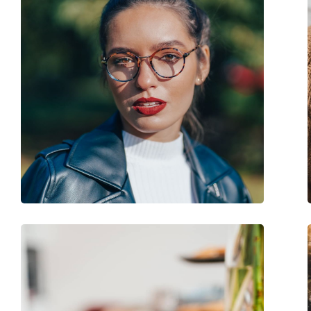
Balama flexibilă:
Nu
Clip-on:
Da
Accesorii
Suport:
Da
Lavetă pentru curățat:
Da
Altele
Sex:
Bărbați
Categorie:
Ochelari de vedere
Brand:
Carrera
Cod:
CA 4020/CS FLL 16 5