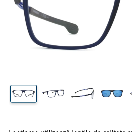
139 mm
Lățimea ramei
Lățime
lentilei
42 mm
56 mm
Înălțime lentilă
Lățimea lentilei