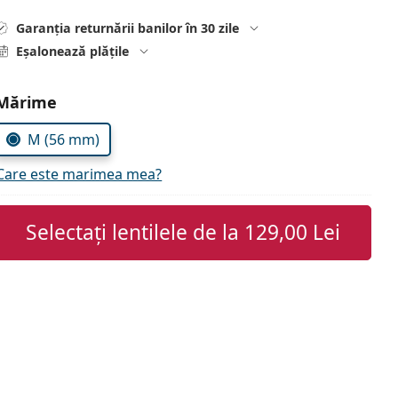
Garanția returnării banilor în 30 zile
Eșalonează plățile
Alegeți parametrii
Mărime
M (56 mm)
Care este marimea mea?
Selectați lentilele de la
129,00 Lei