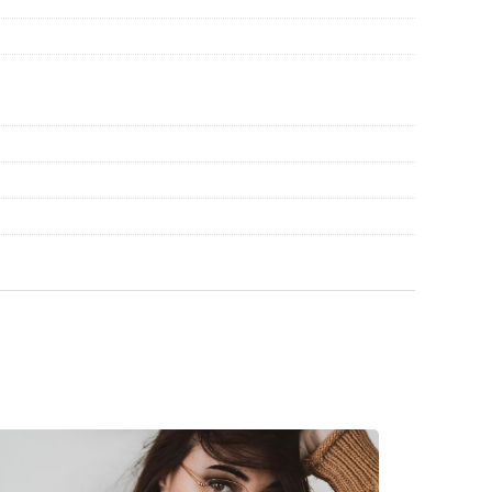
 a găsi mai multe modele sau consultă
ghidul
ege.
inte de utilizare.