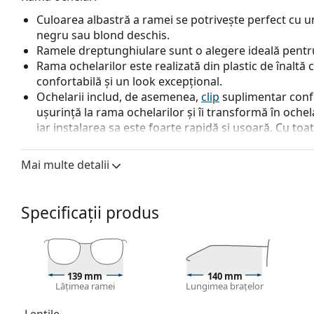
Culoarea albastră a ramei se potrivește perfect cu un
negru sau blond deschis.
Ramele dreptunghiulare sunt o alegere ideală pentru
Rama ochelarilor este realizată din plastic de înaltă c
confortabilă și un look excepțional.
Ochelarii includ, de asemenea,
clip
suplimentar confo
ușurință la rama ochelarilor și îi transformă în oche
iar instalarea sa este foarte rapidă și ușoară. Cu toa
necesar să alegeți o versiune mai subțire a lentilelor
frontală a lentilelor și să se potrivească corect pe r
Mai multe detalii
Ochelarii cu ramă întreagă au cele mai comune tipuri
o pereche de brațe. Aceștia vă vor îmbunătăți și comple
avantajele lor putem menționa rezistența, durabilitate
Specificații produs
principal, protecția lor împotriva deteriorării. Acest 
inclusiv cele cu putere optică mai mare.
Accesorii
139 mm
140 mm
Livrăm ochelarii în husa lor originală. Culoarea husei
Lățimea ramei
Lungimea brațelor
Laveta furnizată este ideală pentru curățarea și îngri
fie livrate cu un săculeț textil în loc de lavetă.
Lentile