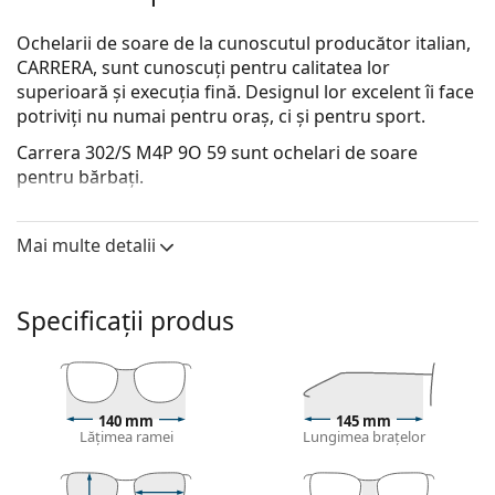
Ochelarii de soare de la cunoscutul producător italian,
CARRERA, sunt cunoscuți pentru calitatea lor
superioară și execuția fină. Designul lor excelent îi face
potriviți nu numai pentru oraș, ci și pentru sport.
Carrera 302/S M4P 9O 59
sunt ochelari de soare
pentru bărbați.
Descoperă cum ți se potrivesc acești ochelari de soare
cu ajutorul funcției Probează virtual ochelari de soare.
Mai multe detalii
Ramă ochelari de soare
Culoarea neagră a ramelor se potrivește perfect cu
Specificații produs
un ton rece al pielii și cu părul blond deschis, șaten
deschis sau negru.
Ramele dreptunghiulare de ochelari de soare
sunt
o alegere ideală pentru cei cu o formă ovală sau
140 mm
145 mm
rotundă a feței.
Lățimea ramei
Lungimea brațelor
Rama ochelarilor de soare este fabricată din plastic
de înaltă calitate, care asigură confort si durabilitate