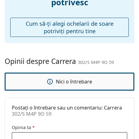
potrivesc
Pernițe reglabile
Nu
pentru nas:
Balama flexibilă:
Nu
Cum să-ţi alegi ochelarii de soare
potriviţi pentru tine
Accesorii
Suport:
Da
Lavetă pentru
Da
curățat:
Opinii despre Carrera
302/S M4P 9O 59
Altele
Sex:
Bărbați
Nici o întrebare
Categorie:
Ochelari de soare
Brand:
Carrera
Postați o întrebare sau un comentariu: Carrera
Utilizare:
Modă
302/S M4P 9O 59
Cod:
302/S M4P 9O 59
Opinia ta
*