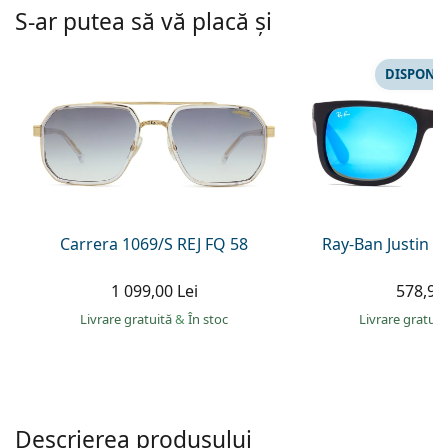
Persol
S-ar putea să vă placă și
Prada
DISPONIB
Toate mărcile
Carrera 1069/S REJ FQ 58
Ray-Ban Justin 
1 099,00 Lei
578,90 
Livrare gratuită
&
În stoc
Livrare gratui
Descrierea produsului