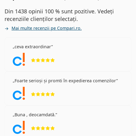
Din 1438 opinii 100 % sunt pozitive. Vedeți
recenziile clienților selectați.
Mai multe recenzii pe Compari.ro.
ceva extraordinar
Opinii 5 din 5
Foarte serioși și promti în expedierea comenzilor
Opinii 5 din 5
Buna , deocamdată.
Opinii 5 din 5