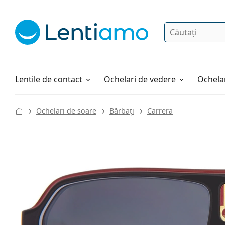
Căutare
Autentificare
Navigarea web-ului
Soluții
Cum comandați
Lentile de contact
Ochelari de vedere
Ochelar
Ochelari de soare
Bărbați
Carrera