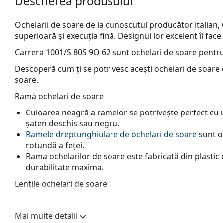
Descrierea produsului
Ochelarii de soare de la cunoscutul producător italian,
superioară și execuția fină. Designul lor excelent îi face
Carrera 1001/S 80S 9O 62
sunt ochelari de soare pentru
Descoperă cum ți se potrivesc acești ochelari de soare c
soare.
Ramă ochelari de soare
Culoarea neagră a ramelor se potrivește perfect cu un
șaten deschis sau negru.
Ramele dreptunghiulare de ochelari de soare
sunt o
rotundă a feței.
Rama ochelarilor de soare este fabricată din plastic d
durabilitate maxima.
Lentile ochelari de soare
Lentilele gri reduc intensitatea luminii fără a afecta 
Ochelarii de soare au
lentile în degrade
, care sunt co
Mai multe detalii
nuanța cea mai deschisă. Cea mai închisă nuanță din 