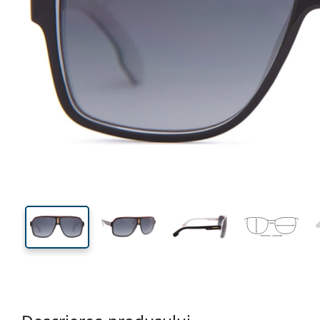
140 mm
Lățimea ramei
Lățime
lentilei
48 mm
62 mm
Înălțime lentilă
Lățimea lentilei