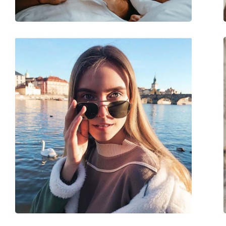
Balama flexibilă:
Nu
Accesorii
Suport:
Da
Lavetă pentru curățat:
Da
Altele
Sex:
Bărbați
Categorie:
Ochelari de soare
Brand:
Carrera
Utilizare:
Modă
Cod:
1001/S 80S 9O 62