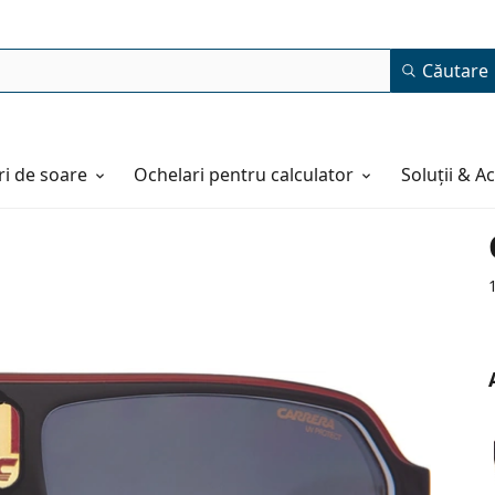
Căutare
i de soare
Ochelari pentru calculator
Soluții & A