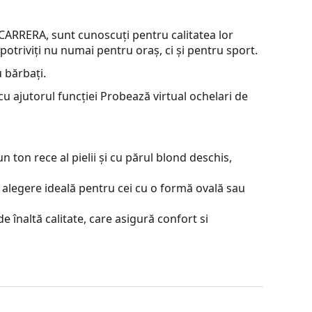
 CARRERA, sunt cunoscuți pentru calitatea lor
 potriviți nu numai pentru oraș, ci și pentru sport.
 bărbați.
u ajutorul funcției Probează virtual ochelari de
 ton rece al pielii și cu părul blond deschis,
 alegere ideală pentru cei cu o formă ovală sau
e înaltă calitate, care asigură confort si
contrastul sau a distorsiona culorile.
lorate de sus în jos, partea de jos a lentilei fiind
partea de sus permite filtrarea luminii solare