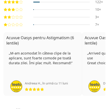
122×
10×
3×
7×
Acuvue Oasys pentru Astigmatism (6
Acuvue Oasys
lentile)
lentile)
M-am acomodat în câteva clipe de la
Arrived quic
aplicare, sunt foarte comode pe toată
use
durata zilei. Îmi plac mult. Recomand!
Great choice
Andreea H.
,
în urmă cu 11 luni
Dan
Opinii 5 din 5