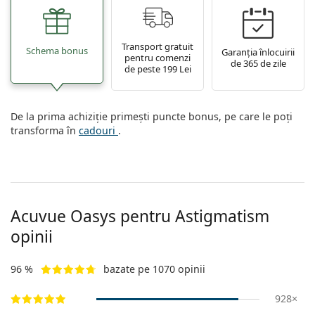
Gucci
Toate soluțiile
Toate mărcile
Persol
Transport gratuit
Schema bonus
Garanția înlocuirii
pentru comenzi
Prada
de 365 de zile
de peste 199 Lei
Toate mărcile
De la prima achiziție primești puncte bonus, pe care le poți
transforma în
cadouri
.
Acuvue Oasys pentru Astigmatism
opinii
96 %
bazate pe 1070 opinii
928×