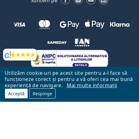
Suntem pe
Opinii
Utilizăm cookie-uri pe acest site pentru a-l face să
funcționeze corect și pentru a vă oferi cea mai bună
experiență de navigare.
Mai multe informații
Acceptă
Respinge
Către Pagina Principală
Mai sus
Lentiamo.ro este deținut și operat de către Lentiamo s.r.o., Republica
Cehă
Aici pentru tine de 18 ani.