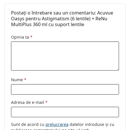
Lentile de contact
Postați o întrebare sau un comentariu: Acuvue
Conservanți:
Polyaminopropyl Biguanide
Oasys pentru Astigmatism (6 lentile) + ReNu
Sorbic Acid
MultiPlus 360 ml cu suport lentile
Edetate Disodium
Poloxamine
Opinia ta
*
Nume
*
Adresa de e-mail
*
Sunt de acord cu
prelucrarea
datelor introduse și cu