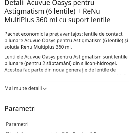
Detalii Acuvue Oasys pentru
Astigmatism (6 lentile) + ReNu
MultiPlus 360 ml cu suport lentile
Pachet economic la preț avantajos: lentile de contact
bilunare Acuvue Oasys pentru Astigmatism (6 lentile) și
soluția Renu Multiplus 360 ml.
Lentilele
Acuvue Oasys pentru Astigmatism
sunt lentile
bilunare (pentru 2 săptămâni) din silicon-hidrogel.
Acestea fac parte din noua generație de lentile de
contact pentru corecția astigmatismului care combină
stabilitatea vizuală cu confortul excepțional al
Mai multe detalii
tehnologiei HYDRACLEAR Plus. Rezultatul este o vedere
clară tot timpul și o senzație de neted și mătăsos –
chiar și pentru cei cu un mod de viață activ.
Parametri
Acuvue Oasys pentru Astigmatism sunt extrem de
respirabile, blochează mai toate razele UV și au
Parametri
o nuanțare ușoară pentru o mai bună vizibilitate și
manevrare.