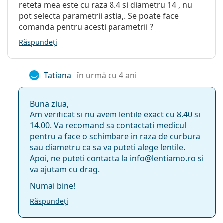
reteta mea este cu raza 8.4 si diametru 14 , nu
ochelari de soare
reprezintă protecția ideală împotriva
Nuanţă ușor de
Da
pot selecta parametrii astia,. Se poate face
radiațiilor UV dăunătoare.
manevrat:
comanda pentru acesti parametrii ?
Producția de lentile de contact Acuvue Oasys pentru
Purtare extinsă:
Nu
Răspundeți
Astigmatism cu anumiți parametri a fost întreruptă.
Indicator față-
Nu
Aceste versiuni nu mai sunt disponibile pentru a fi
spate:
comandate.
Tatiana
în urmă cu 4 ani
Ambalaj
Acesta este un dispozitiv medical. Citiți instrucțiunile
înainte de utilizare.
Producător:
Johnson & Johnson
Buna ziua,
Am verificat si nu avem lentile exact cu 8.40 si
Lentile de contact
6
14.00. Va recomand sa contactati medicul
în cutie:
pentru a face o schimbare in raza de curbura
Greutate:
469 g
sau diametru ca sa va puteti alege lentile.
Apoi, ne puteti contacta la info@lentiamo.ro si
Altele
va ajutam cu drag.
Categorie:
Lentile pentru două săptămâni
Numai bine!
Lentile torice
Răspundeți
Lentile din silicon-hidrogel
Pachete avantaj