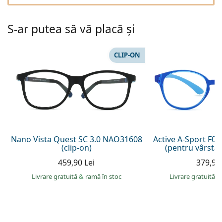
Persol
Prada
S-ar putea să vă placă și
Toate mărcile
CLIP-ON
Nano Vista Quest SC 3.0 NAO31608
Active A-Sport F0
(clip-on)
(pentru vârsta 
459,90 Lei
379,90 
Livrare gratuită
&
ramă în stoc
Livrare gratuită
&