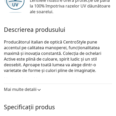
Lentilele noastre oferă protecție de până
la 100% împotriva razelor UV dăunătoare
ale soarelui.
Descrierea produsului
Producătorul italian de optică CentroStyle pune
accentul pe calitatea manoperei, funcționalitatea
maximă și inovația constantă. Colecția de ochelari
Active este plină de culoare, spirit ludic și un stil
deosebit. Aproape toată lumea va alege dintr-o
varietate de forme și culori pline de imaginație.
Modelul Active Memory are o curea de cauciuc care va
ajuta la eliminarea riscului de pierdere a ochelarilor și
Mai multe detalii
asigură o fixare mai bună pe cap în timpul diferitelor
activități pentru copii.
Active Memory F013747092000 47 (pentru vârsta de 4 -
Specificații produs
12 ani)
sunt ochelari de vedere pentru copii.