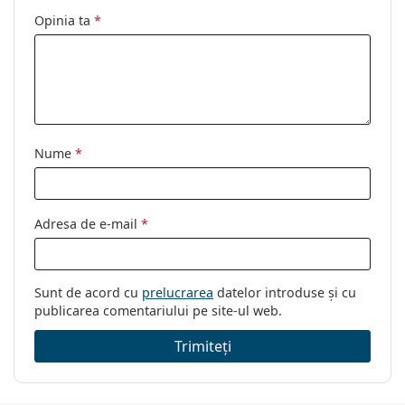
Opinia ta
*
Suport:
Da
Lavetă pentru
Da
curățat:
Altele
Sex:
Copii
Nume
*
Categorie:
Ochelari de vedere
Brand:
Centrostyle S.p.A
Cod:
F013747092000 47
Adresa de e-mail
*
Vârstă:
4 - 12 ani
Sunt de acord cu
prelucrarea
datelor introduse și cu
publicarea comentariului pe site-ul web.
Trimiteți