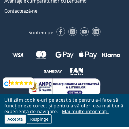
Avantajele cumpărăturilor cu Lentiamo
Contactează-ne
Facebook
Instagram
YouTube
LinkedIn
Suntem pe
Opinii
Utilizăm cookie-uri pe acest site pentru a-l face să
funcționeze corect și pentru a vă oferi cea mai bună
experiență de navigare.
Mai multe informații
Acceptă
Respinge
Către Pagina Principală
Mai sus