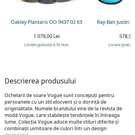
Persol
Prada
Oakley Plantaris OO 9437 02 63
Ray-Ban Justin 
Toate mărcile
1 079,00 Lei
578,90 
Livrare gratuită
&
În stoc
Livrare gratui
Descrierea produsului
Ochelarii de soare Vogue sunt concepuți pentru
persoanele cu un stil elocvent și o dorință de
originalitate. Numele brandului vine de la revista de
modă Vogue, care stabilește tendințele în întreaga
lume. Colecția Vogue aduce multe stiluri diferite și
combinații uimitoare de culori într-un design