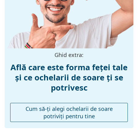
Materialul ramei
Plastic
:
Mărime:
M
Lățimea ramei:
136 mm
Lungimea
145 mm
brațelor:
Ghid extra:
Lățimea punții
19 mm
Află care este forma feței tale
nazale:
și ce ochelarii de soare ți se
Greutate:
90 g
potrivesc
Pernițe reglabile
Nu
pentru nas:
Balama flexibilă:
Nu
Cum să-ţi alegi ochelarii de soare
potriviţi pentru tine
Accesorii
Suport:
Da
Lavetă pentru
Da