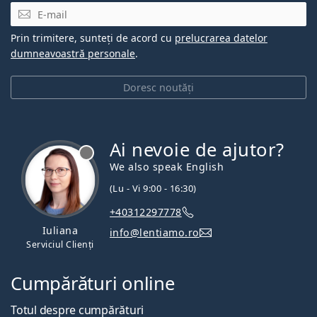
E-mail
Prin trimitere, sunteți de acord cu
prelucrarea datelor
dumneavoastră personale
.
Doresc noutăți
Ai nevoie de ajutor?
We also speak English
(Lu - Vi 9:00 - 16:30)
+40312297778
Iuliana
info@lentiamo.ro
Serviciul Clienți
Cumpărături online
Totul despre cumpărături