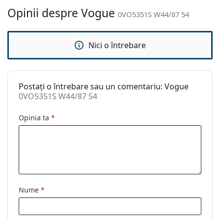
curățat:
Opinii despre Vogue
0VO5351S W44/87 54
Altele
Sex:
Bărbați
Nici o întrebare
Categorie:
Ochelari de soare
Brand:
Vogue
Postați o întrebare sau un comentariu: Vogue
Utilizare:
Modă
0VO5351S W44/87 54
Cod:
0VO5351S W44/87 54
Opinia ta
*
Nume
*