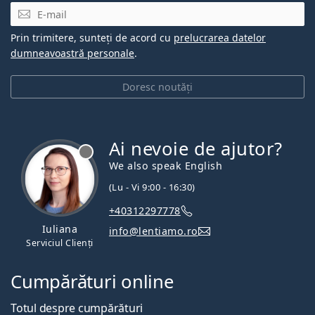
E-mail
Prin trimitere, sunteți de acord cu
prelucrarea datelor
dumneavoastră personale
.
Doresc noutăți
Ai nevoie de ajutor?
We also speak English
(Lu - Vi 9:00 - 16:30)
+40312297778
Iuliana
info@lentiamo.ro
Serviciul Clienți
Cumpărături online
Totul despre cumpărături