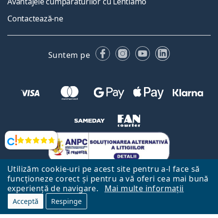
Avantajele cumpărăturilor cu Lentiamo
Contactează-ne
Facebook
Instagram
YouTube
LinkedIn
Suntem pe
Opinii
Utilizăm cookie-uri pe acest site pentru a-l face să
funcționeze corect și pentru a vă oferi cea mai bună
experiență de navigare.
Mai multe informații
Acceptă
Respinge
Către Pagina Principală
Mai sus