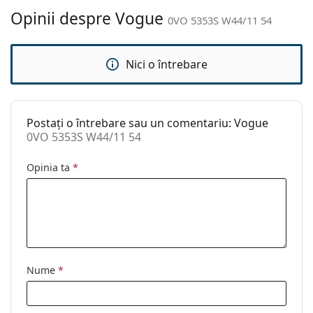
curățat:
Opinii despre Vogue
0VO 5353S W44/11 54
Altele
Sex:
Femei
Nici o întrebare
Categorie:
Ochelari de soare
Brand:
Vogue
Postați o întrebare sau un comentariu: Vogue
Utilizare:
Modă
0VO 5353S W44/11 54
Cod:
0VO 5353S W44/11 54
Opinia ta
*
Nume
*