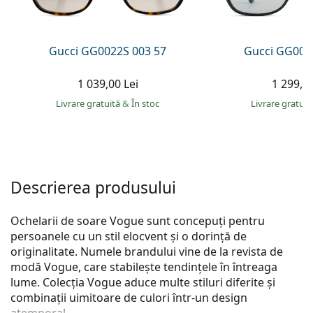
Persol
Prada
Gucci GG0022S 003 57
Gucci GG002
Toate mărcile
1 039,00 Lei
1 299,00
Livrare gratuită
&
În stoc
Livrare gratui
Descrierea produsului
Ochelarii de soare Vogue sunt concepuți pentru
persoanele cu un stil elocvent și o dorință de
originalitate. Numele brandului vine de la revista de
modă Vogue, care stabilește tendințele în întreaga
lume. Colecția Vogue aduce multe stiluri diferite și
combinații uimitoare de culori într-un design