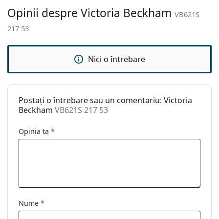
Altele
Opinii despre Victoria Beckham
VB621S
Sex:
Femei
217 53
Categorie:
Ochelari de soare
Brand:
Victoria Beckham
Nici o întrebare
Utilizare:
Modă
Cod:
VB621S 217 53
Postați o întrebare sau un comentariu: Victoria
Beckham
VB621S 217 53
Opinia ta
*
Nume
*