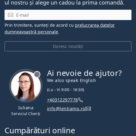
ul nostru și alege un cadou la prima comandă.
E-mail
Prin trimitere, sunteți de acord cu
prelucrarea datelor
dumneavoastră personale
.
Doresc noutăți
Ai nevoie de ajutor?
We also speak English
(Lu - Vi 9:00 - 16:30)
+40312297778
Iuliana
info@lentiamo.ro
Serviciul Clienți
Cumpărături online