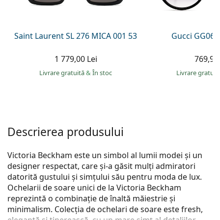
Persol
Prada
Saint Laurent SL 276 MICA 001 53
Gucci GG063
Toate mărcile
1 779,00 Lei
769,90 
Livrare gratuită
&
În stoc
Livrare gratui
Descrierea produsului
Victoria Beckham este un simbol al lumii modei și un
designer respectat, care și-a găsit mulți admiratori
datorită gustului și simțului său pentru moda de lux.
Ochelarii de soare unici de la Victoria Beckham
reprezintă o combinație de înaltă măiestrie și
minimalism. Colecția de ochelari de soare este fresh,