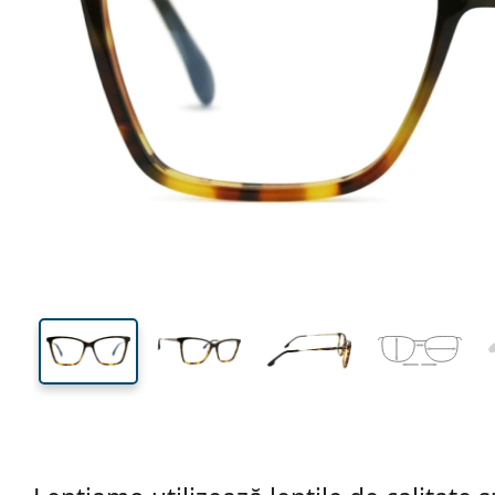
122 mm
Lățimea ramei
Lățime
lentilei
42 mm
54 mm
Înălțime lentilă
Lățimea lentilei