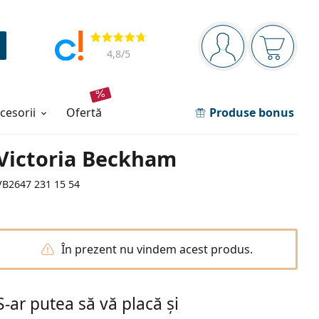
Panou de navigare
Opinii
Sunteți logat
Coșul de
4,8
/5
ccesorii
ofertă
Produse bonus
Victoria Beckham
VB2647 231 15 54
În prezent nu vindem acest produs.
S-ar putea să vă placă și