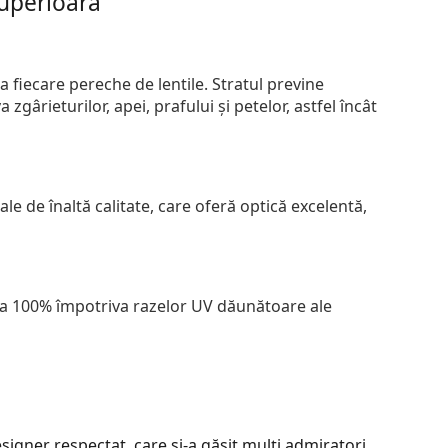
superioară
 fiecare pereche de lentile. Stratul previne
zgârieturilor, apei, prafului și petelor, astfel încât
le de înaltă calitate, care oferă optică excelentă,
 la 100% împotriva razelor UV dăunătoare ale
signer respectat, care și-a găsit mulți admiratori