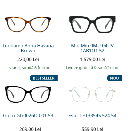
Lentiamo Anna Havana
Miu Miu 0MU 04UV
Brown
1AB1O1 52
220,00 Lei
1 579,00 Lei
Livrare gratuită
&
În stoc
Livrare gratuită
&
ramă în stoc
BESTSELLER
NOU
Gucci GG0026O 001 53
Esprit ET33545 524 54
1 269,00 Lei
559,90 Lei