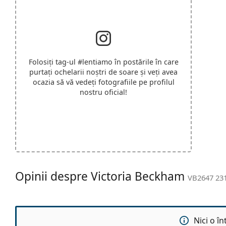
Folosiți tag-ul
#lentiamo
în postările în care
purtați ochelarii noștri de soare și veți avea
ocazia să vă vedeți fotografiile pe profilul
nostru oficial!
Opinii despre Victoria Beckham
VB2647 231
Nici o î