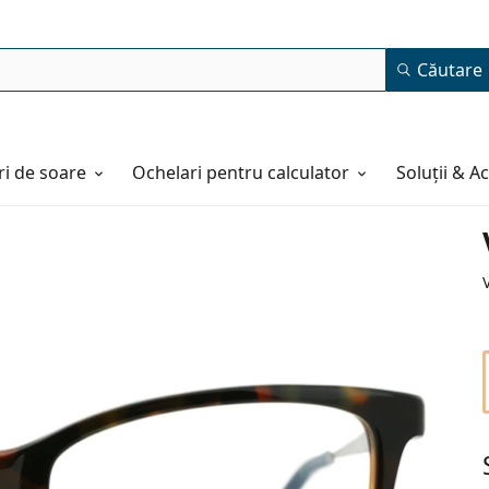
Căutare
i de soare
Ochelari pentru calculator
Soluții & A