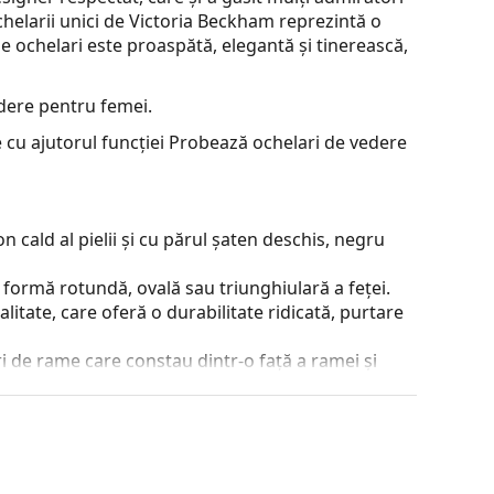
chelarii unici de Victoria Beckham reprezintă o
e ochelari este proaspătă, elegantă și tinerească,
dere pentru femei.
 cu ajutorul funcției Probează ochelari de vedere
 cald al pielii și cu părul șaten deschis, negru
 formă rotundă, ovală sau triunghiulară a feței.
alitate, care oferă o durabilitate ridicată, purtare
 de rame care constau dintr-o față a ramei și
ta stilul datorită designului lor vizibil. Printre
a, faptul că înglobează complet lentila și, în
tip de rame este potrivit pentru toate lentilele,