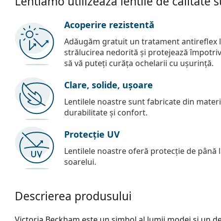
Lentiamo utilizează lentile de calitate 
Acoperire rezistentă
Adăugăm gratuit un tratament antireflex la
strălucirea nedorită și protejează împotriva 
să vă puteți curăța ochelarii cu ușurință.
Clare, solide, ușoare
Lentilele noastre sunt fabricate din materia
durabilitate și confort.
Protecție UV
Lentilele noastre oferă protecție de până
soarelui.
Descrierea produsului
Victoria Beckham este un simbol al lumii modei și un de