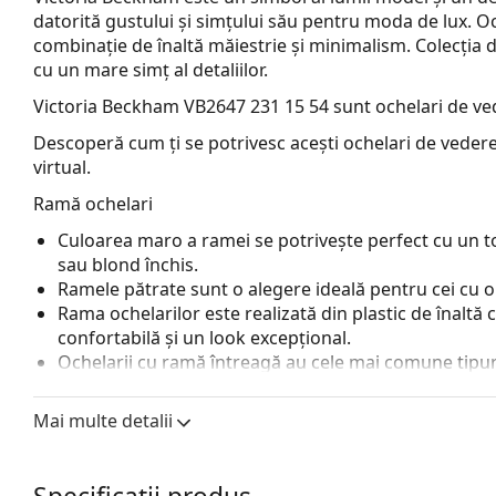
datorită gustului și simțului său pentru moda de lux. O
combinație de înaltă măiestrie și minimalism. Colecția d
cu un mare simț al detaliilor.
Victoria Beckham VB2647 231 15 54
sunt ochelari de ve
Descoperă cum ți se potrivesc acești ochelari de vedere
virtual.
Ramă ochelari
Culoarea maro a ramei se potrivește perfect cu un ton
sau blond închis.
Ramele pătrate sunt o alegere ideală pentru cei cu o
Rama ochelarilor este realizată din plastic de înaltă c
confortabilă și un look excepțional.
Ochelarii cu ramă întreagă au cele mai comune tipuri
o pereche de brațe. Aceștia vă vor îmbunătăți și comple
avantajele lor putem menționa rezistența, durabilitate
Mai multe detalii
principal, protecția lor împotriva deteriorării. Acest 
inclusiv cele cu putere optică mai mare.
Accesorii