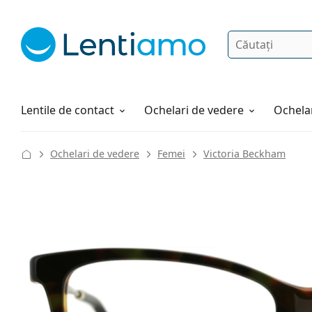
Căutare
Autentificare
Navigarea web-ului
Soluții
Cum comandați
Lentile de contact
Ochelari de vedere
Ochelar
Ochelari de vedere
Femei
Victoria Beckham