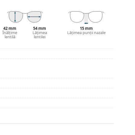
 și designul acesteia pot varia.
jirea ochelarilor. Este posibil ca unele modele să
42 mm
54 mm
15 mm
 a găsi mai multe modele sau consultă
Înălțime
Lățimea
Lățimea punții nazale
ghidul
lentilă
lentilei
ege.
inte de utilizare.