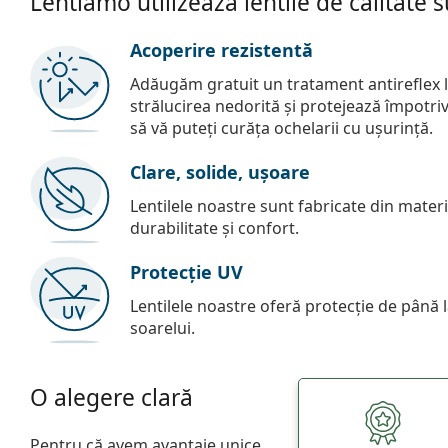
Lentiamo utilizează lentile de calitate 
Acoperire rezistentă
Adăugăm gratuit un tratament antireflex la
strălucirea nedorită și protejează împotriva 
să vă puteți curăța ochelarii cu ușurință.
Clare, solide, ușoare
Lentilele noastre sunt fabricate din materia
durabilitate și confort.
Protecție UV
Lentilele noastre oferă protecție de până
soarelui.
O alegere clară
Pentru că avem avantaje unice.