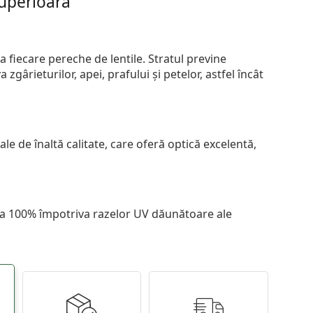
superioară
 fiecare pereche de lentile. Stratul previne
zgârieturilor, apei, prafului și petelor, astfel încât
le de înaltă calitate, care oferă optică excelentă,
 la 100% împotriva razelor UV dăunătoare ale