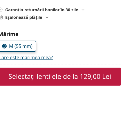
Garanția returnării banilor în 30 zile
Eșalonează plățile
Alegeți parametrii
Mărime
M (55 mm)
Care este marimea mea?
Selectați lentilele de la
129,00 Lei