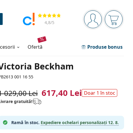
Panou de navigare
Opinii
Sunteți logat
Coșul de
4,8
/5
ccesorii
ofertă
Produse bonus
Victoria Beckham
VB2613 001 16 55
617,40 Lei
1 029,00 Lei
Doar 1 în stoc
Livrare gratuită!
Ramă în stoc.
Expediere ochelari personalizați
12. 8.