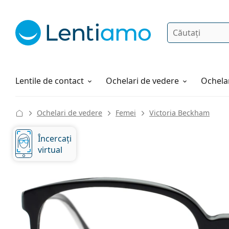
Căutare
Autentificare
Navigarea web-ului
Soluții
Cum comandați
Lentile de contact
Ochelari de vedere
Ochelar
Ochelari de vedere
Femei
Victoria Beckham
Încercați
virtual