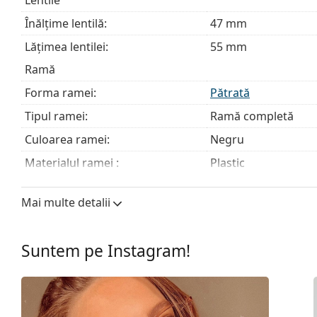
Acesta este un dispozitiv medical. Citiți instrucțiunile îna
Înălțime lentilă:
47 mm
Lățimea lentilei:
55 mm
Ramă
Forma ramei:
Pătrată
Tipul ramei:
Ramă completă
Culoarea ramei:
Negru
Materialul ramei :
Plastic
Mărime:
M
Mai multe detalii
Lățimea ramei:
130 mm
Lungimea brațelor:
140 mm
Suntem pe Instagram!
Lățimea punții nazale:
16 mm
Greutate:
285 g
Pernițe reglabile pentru nas:
Nu