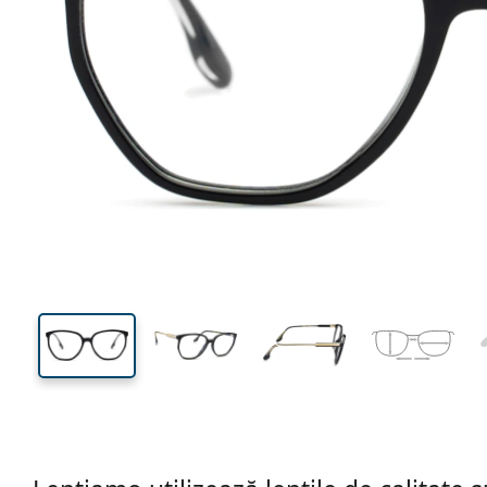
130 mm
Lățimea ramei
Lățime
lentilei
47 mm
55 mm
Înălțime lentilă
Lățimea lentilei