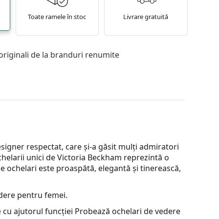
Toate ramele în stoc
Livrare gratuită
originali de la branduri renumite
signer respectat, care și-a găsit mulți admiratori
chelarii unici de Victoria Beckham reprezintă o
e ochelari este proaspătă, elegantă și tinerească,
dere pentru femei.
 cu ajutorul funcției Probează ochelari de vedere