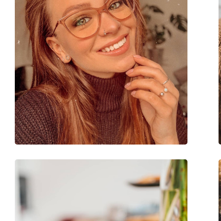
Accesorii
Suport:
Da
Lavetă pentru curățat:
Da
Altele
Sex:
Femei
Categorie:
Ochelari de vedere
Brand:
Victoria Beckham
Cod:
VB2613 001 16 55