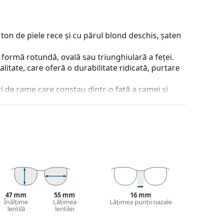
ton de piele rece și cu părul blond deschis, șaten
 formă rotundă, ovală sau triunghiulară a feței.
alitate, care oferă o durabilitate ridicată, purtare
 de rame care constau dintr-o față a ramei și
ta stilul datorită designului lor vizibil. Printre
a, faptul că înglobează complet lentila și, în
tip de rame este potrivit pentru toate lentilele,
 și designul acesteia pot varia.
jirea ochelarilor. Este posibil ca unele modele să
47 mm
55 mm
16 mm
 a găsi mai multe modele sau consultă
Înălțime
Lățimea
Lățimea punții nazale
ghidul
lentilă
lentilei
ege.