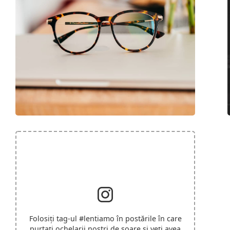
Folosiți tag-ul
#lentiamo
în postările în care
purtați ochelarii noștri de soare și veți avea