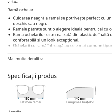
virtual.
Ramă ochelari
Culoarea neagră a ramei se potrivește perfect cu un 
deschis sau negru.
Ramele pătrate sunt o alegere ideală pentru cei cu o
Rama ochelarilor este realizată din plastic de înaltă c
confortabilă și un look excepțional.
Ochelarii cu ramă întreagă au cele mai comune tipuri
o pereche de brațe. Aceștia vă vor îmbunătăți și comple
avantajele lor putem menționa rezistența, durabilitate
Mai multe detalii
principal, protecția lor împotriva deteriorării. Acest 
inclusiv cele cu putere optică mai mare.
Specificații produs
Accesorii
Livrăm ochelarii în husa lor originală. Culoarea husei
Laveta furnizată este ideală pentru curățarea și îngri
fie livrate cu un săculeț textil în loc de lavetă.
130 mm
140 mm
Lățimea ramei
Lungimea brațelor
Explorează întreaga gamă de
ochelari de vedere
pentru
nostru de ochelari
dacă ai nevoie de ajutor pentru a al
Lentile