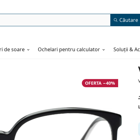
Căutare
i de soare
Ochelari pentru calculator
Soluții & A
OFERTA −40%