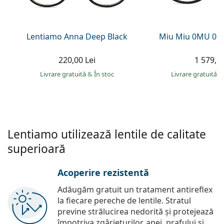
Persol
Prada
Lentiamo Anna Deep Black
Miu Miu 0MU 01
Toate mărcile
220,00 Lei
1 579,00
Livrare gratuită
&
În stoc
Livrare gratuită
&
Lentiamo utilizează lentile de calitate
superioară
Acoperire rezistentă
Adăugăm gratuit un tratament antireflex
la fiecare pereche de lentile. Stratul
previne strălucirea nedorită și protejează
împotriva zgârieturilor, apei, prafului și