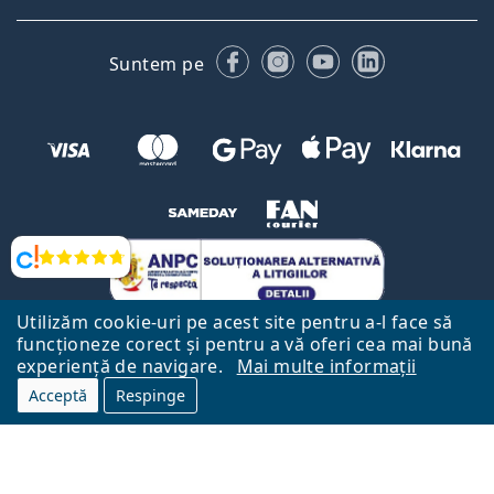
Facebook
Instagram
YouTube
LinkedIn
Suntem pe
Opinii
Utilizăm cookie-uri pe acest site pentru a-l face să
funcționeze corect și pentru a vă oferi cea mai bună
experiență de navigare.
Mai multe informații
Acceptă
Respinge
Către Pagina Principală
Mai sus
Lentiamo.ro este deținut și operat de către Lentiamo s.r.o., Republica
Cehă
Aici pentru tine de 18 ani.