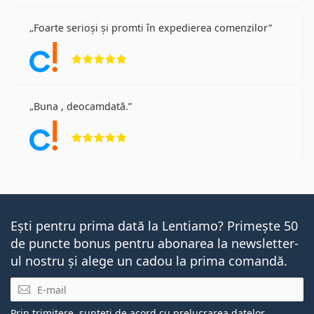
Foarte serioși și promti în expedierea comenzilor
Opinii 5 din 5
Buna , deocamdată.
Opinii 5 din 5
Ești pentru prima dată la Lentiamo? Primește 50
de puncte bonus pentru abonarea la newsletter-
ul nostru și alege un cadou la prima comandă.
E-mail
Prin trimitere, sunteți de acord cu
prelucrarea datelor