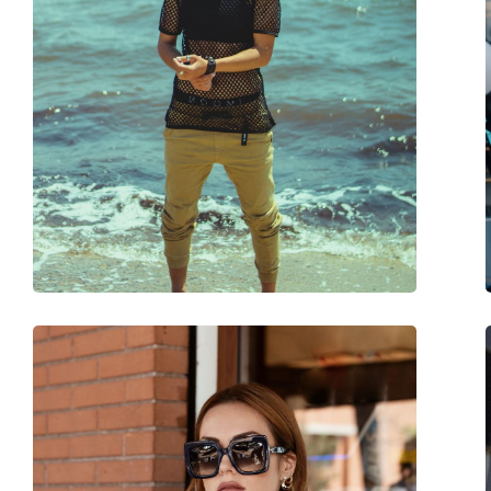
Sex:
Femei
Categorie:
Ochelari de soare
Brand:
Tommy Hilfiger
Utilizare:
Modă
Cod:
TH2105/S 086 GB 54