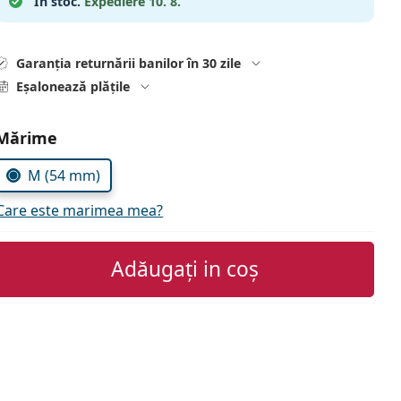
În stoc.
Expediere 10. 8.
Garanția returnării banilor în 30 zile
Eșalonează plățile
Alegeți parametrii
Mărime
M (54 mm)
Care este marimea mea?
Adăugați in coș