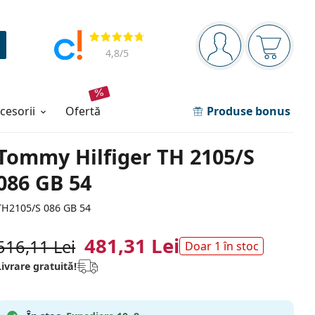
Panou de navigare
Opinii
Sunteți logat
Coșul de
4,8
/5
ccesorii
ofertă
Produse bonus
Tommy Hilfiger TH 2105/S
086 GB 54
TH2105/S 086 GB 54
481,31 Lei
516,11 Lei
Doar 1 în stoc
Livrare gratuită!