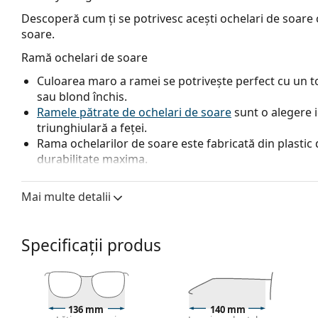
Descoperă cum ți se potrivesc acești ochelari de soare c
soare.
Ramă ochelari de soare
Culoarea maro a ramei se potrivește perfect cu un ton
sau blond închis.
Ramele pătrate de ochelari de soare
sunt o alegere 
triunghiulară a feței.
Rama ochelarilor de soare este fabricată din plastic d
durabilitate maxima.
Lentile ochelari de soare
Mai multe detalii
Lentilele gri reduc intensitatea luminii fără a afecta 
Ochelarii de soare au
lentile în degrade
, care sunt co
nuanța cea mai deschisă. Cea mai închisă nuanță din 
Specificații produs
directe, iar cea mai deschisă din partea de jos asigură
lentilelor asigură o mai bună orientare în spațiu și 
permite o vedere mai clară în partea de jos a lentilel
superioară.
136 mm
140 mm
Lentilele sunt fabricate din plastic, ale cărui avanta