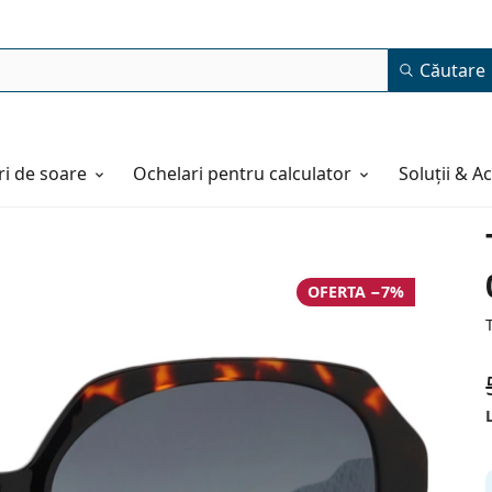
Căutare
i de soare
Ochelari pentru calculator
Soluții & A
OFERTA −7%