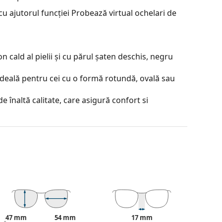
u ajutorul funcției Probează virtual ochelari de
 cald al pielii și cu părul șaten deschis, negru
ideală pentru cei cu o formă rotundă, ovală sau
e înaltă calitate, care asigură confort si
contrastul sau a distorsiona culorile.
lorate de sus în jos, partea de jos a lentilei fiind
partea de sus permite filtrarea luminii solare
 o vizibilitate suficientă. Acest tratament al
este ideal pentru șoferi, de exemplu, deoarece
or, reducând în același timp strălucirea din partea
47 mm
54 mm
17 mm
je incontestabile sunt greutatea redusă și