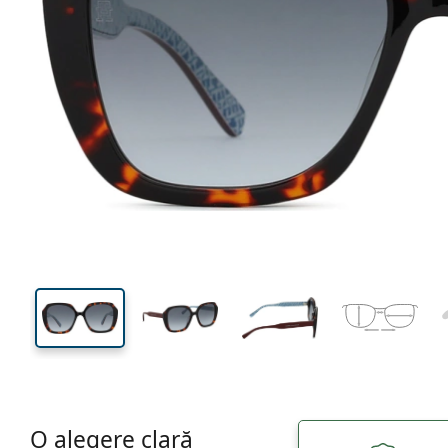
136 mm
Lățimea ramei
Lățime
lentilei
47 mm
54 mm
Înălțime lentilă
Lățimea lentilei
O alegere clară