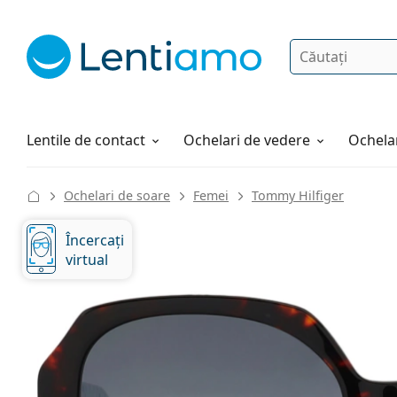
Căutare
Autentificare
Navigarea web-ului
Soluții
Cum comandați
Lentile de contact
Ochelari de vedere
Ochelar
Ochelari de soare
Femei
Tommy Hilfiger
Încercați
virtual