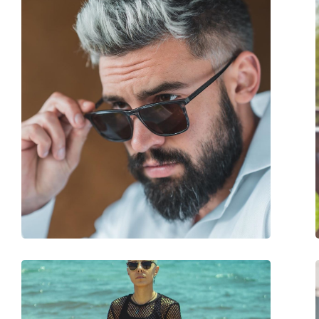
Forma ramei:
Pătrată
Culoarea ramei:
Maro
Materialul ramei :
Plastic
Mărime:
M
Lățimea ramei:
136 mm
Lungimea brațelor:
140 mm
Lățimea punții nazale:
17 mm
Greutate:
170 g
Pernițe reglabile pentru nas:
Nu
Balama flexibilă:
Nu
Accesorii
Suport:
Da
Lavetă pentru curățat:
Da
Altele