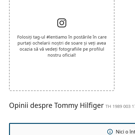
Folosiți tag-ul
#lentiamo
în postările în care
purtați ochelarii noștri de soare și veți avea
ocazia să vă vedeți fotografiile pe profilul
nostru oficial!
Opinii despre Tommy Hilfiger
TH 1989 003 1
Nici o î