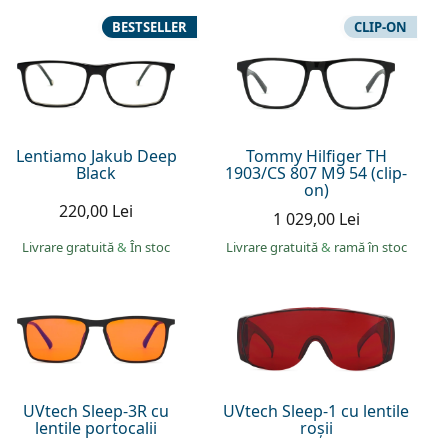
BESTSELLER
CLIP-ON
Lentiamo Jakub Deep
Tommy Hilfiger TH
Black
1903/CS 807 M9 54 (clip-
on)
220,00 Lei
1 029,00 Lei
Livrare gratuită
&
În stoc
Livrare gratuită
&
ramă în stoc
UVtech Sleep-3R cu
UVtech Sleep-1 cu lentile
lentile portocalii
roșii