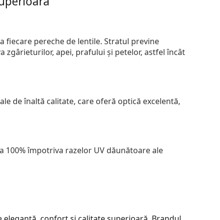
superioară
 fiecare pereche de lentile. Stratul previne
zgârieturilor, apei, prafului și petelor, astfel încât
le de înaltă calitate, care oferă optică excelentă,
 la 100% împotriva razelor UV dăunătoare ale
eleganță, confort și calitate superioară. Brandul