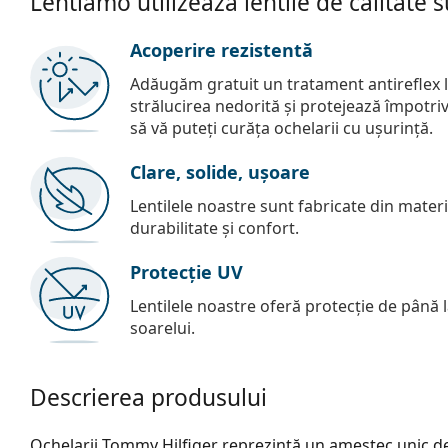
Lentiamo utilizează lentile de calitate 
Acoperire rezistentă
Adăugăm gratuit un tratament antireflex la
strălucirea nedorită și protejează împotriva 
să vă puteți curăța ochelarii cu ușurință.
Clare, solide, ușoare
Lentilele noastre sunt fabricate din materia
durabilitate și confort.
Protecție UV
Lentilele noastre oferă protecție de până
soarelui.
Descrierea produsului
Ochelarii Tommy Hilfiger reprezintă un amestec unic de 