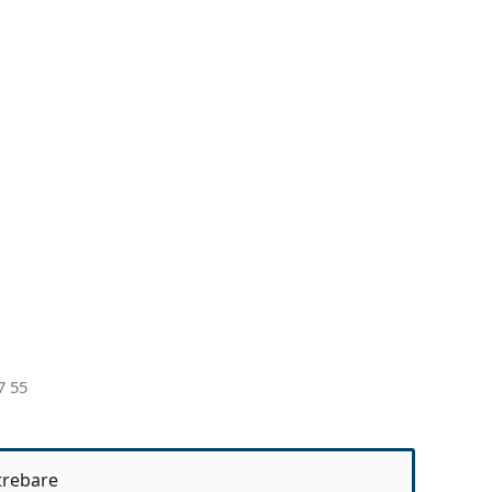
7 55
ntrebare