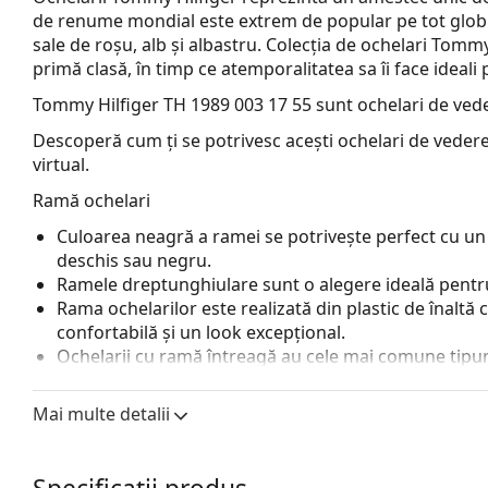
de renume mondial este extrem de popular pe tot globu
sale de roșu, alb și albastru. Colecția de ochelari Tom
primă clasă, în timp ce atemporalitatea sa îi face ideali 
Tommy Hilfiger TH 1989 003 17 55
sunt ochelari de vede
Descoperă cum ți se potrivesc acești ochelari de vedere
virtual.
Ramă ochelari
Culoarea neagră a ramei se potrivește perfect cu un 
deschis sau negru.
Ramele dreptunghiulare sunt o alegere ideală pentru
Rama ochelarilor este realizată din plastic de înaltă c
confortabilă și un look excepțional.
Ochelarii cu ramă întreagă au cele mai comune tipuri
o pereche de brațe. Aceștia vă vor îmbunătăți și comple
avantajele lor putem menționa rezistența, durabilitate
Mai multe detalii
principal, protecția lor împotriva deteriorării. Acest 
inclusiv cele cu putere optică mai mare.
Balamalele cu arc permit brațelor o mișcare mai mar