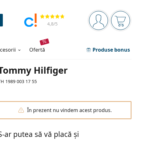
Panou de navigare
Opinii
Sunteți logat
Coșul de
4,8
/5
ccesorii
ofertă
Produse bonus
Tommy Hilfiger
TH 1989 003 17 55
În prezent nu vindem acest produs.
S-ar putea să vă placă și