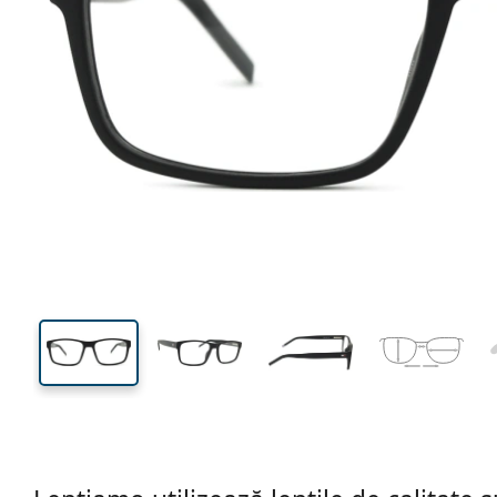
130 mm
Lățimea ramei
Lățime
lentilei
49 mm
55 mm
Înălțime lentilă
Lățimea lentilei