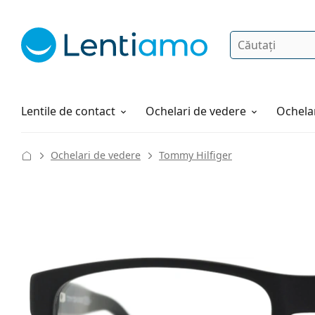
Căutare
Autentificare
Navigarea web-ului
Soluții
Cum comandați
Lentile de contact
Ochelari de vedere
Ochelar
Ochelari de vedere
Tommy Hilfiger