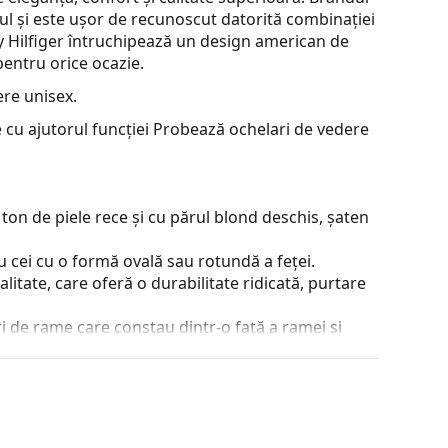
l și este ușor de recunoscut datorită combinației
my Hilfiger întruchipează un design american de
pentru orice ocazie.
re unisex.
 cu ajutorul funcției Probează ochelari de vedere
ton de piele rece și cu părul blond deschis, șaten
 cei cu o formă ovală sau rotundă a feței.
alitate, care oferă o durabilitate ridicată, purtare
 de rame care constau dintr-o față a ramei și
ta stilul datorită designului lor vizibil. Printre
a, faptul că înglobează complet lentila și, în
tip de rame este potrivit pentru toate lentilele,
e de peste 90°, ceea ce duce la un confort mai