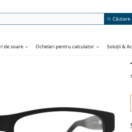
Căutare
i de soare
Ochelari pentru calculator
Soluții & A