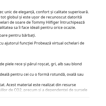
 unic de eleganță, confort și calitate superioară.
ot globul și este ușor de recunoscut datorită
chelari de soare de Tommy Hilfiger întruchipează
tatea sa îi face ideali pentru orice ocazie.
oare pentru bărbați.
u ajutorul funcției Probează virtual ochelari de
e piele rece și părul roșcat, gri, alb sau blond
ideală pentru cei cu o formă rotundă, ovală sau
at. Acest material este realizat din resurse
siilor de CO2, precum și a dependenței de sursele
ă mai ecologică la materialele obișnuite pentru rame