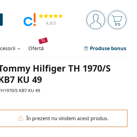
Panou de navigare
Opinii
Sunteți logat
Coșul de
4,8
/5
ccesorii
ofertă
Produse bonus
Tommy Hilfiger TH 1970/S
KB7 KU 49
TH1970/S KB7 KU 49
În prezent nu vindem acest produs.