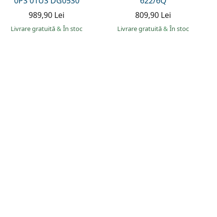
0PS 01US DG05S0
622/6Q
989,90 Lei
809,90 Lei
Livrare gratuită
&
În stoc
Livrare gratuită
&
În stoc