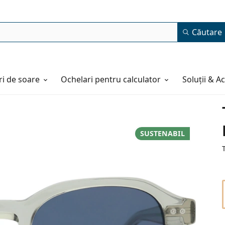
Căutare
i de soare
Ochelari pentru calculator
Soluții & A
SUSTENABIL