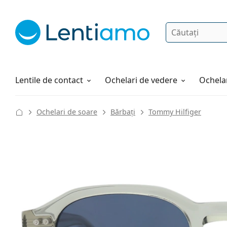
Căutare
Autentificare
Navigarea web-ului
Soluții
Cum comandați
Lentile de contact
Ochelari de vedere
Ochelar
Ochelari de soare
Bărbați
Tommy Hilfiger