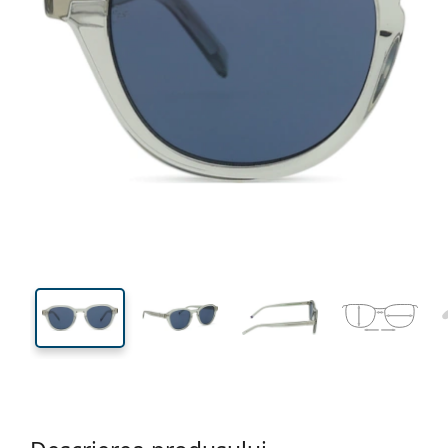
135 mm
Lățimea ramei
Lățime
lentilei
42 mm
49 mm
Înălțime lentilă
Lățimea lentilei