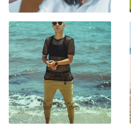
Balama flexibilă:
Nu
Accesorii
Suport:
Da
Lavetă pentru curățat:
Da
Altele
Sex:
Bărbați
Categorie:
Ochelari de soare
Brand:
Tommy Hilfiger
Utilizare:
Modă
Cod:
TH1970/S KB7 KU 4