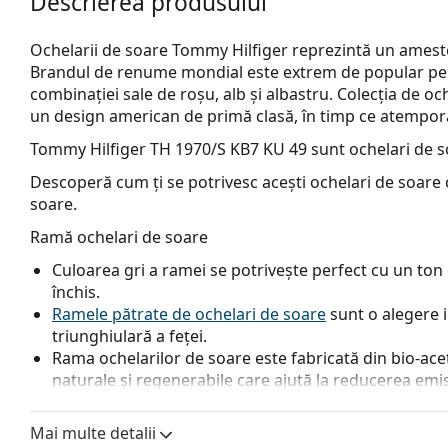
Descrierea produsului
Ochelarii de soare Tommy Hilfiger reprezintă un amestec
Brandul de renume mondial este extrem de popular pe t
combinației sale de roșu, alb și albastru. Colecția de o
un design american de primă clasă, în timp ce atemporali
Tommy Hilfiger TH 1970/S KB7 KU 49
sunt ochelari de s
Descoperă cum ți se potrivesc acești ochelari de soare c
soare.
Ramă ochelari de soare
Culoarea gri a ramei se potrivește perfect cu un ton d
închis.
Ramele pătrate de ochelari de soare
sunt o alegere 
triunghiulară a feței.
Rama ochelarilor de soare este fabricată din bio-acet
naturale și regenerabile care ajută la reducerea emi
fosile limitate. Bio-acetatul reprezintă o alternativ
și contribuie la protecția mediului.
Mai multe detalii