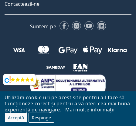
Contactează-ne
Facebook
Instagram
YouTube
LinkedIn
Suntem pe
Opinii
Utilizăm cookie-uri pe acest site pentru a-l face să
funcționeze corect și pentru a vă oferi cea mai bună
experiență de navigare.
Mai multe informații
Acceptă
Respinge
Către Pagina Principală
Mai sus
Lentiamo.ro este deținut și operat de către Lentiamo s.r.o., Republica