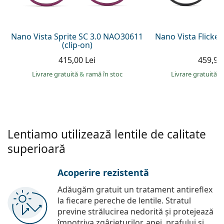
Persol
Prada
Nano Vista Sprite SC 3.0 NAO30611
Nano Vista Flicke
(clip-on)
Toate mărcile
415,00 Lei
459,90 
Livrare gratuită
&
ramă în stoc
Livrare gratuită
&
Lentiamo utilizează lentile de calitate
superioară
Acoperire rezistentă
Adăugăm gratuit un tratament antireflex
la fiecare pereche de lentile. Stratul
previne strălucirea nedorită și protejează
împotriva zgârieturilor, apei, prafului și