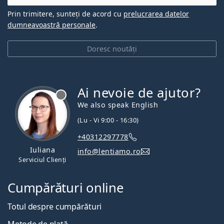
Prin trimitere, sunteți de acord cu
prelucrarea datelor
dumneavoastră personale
.
Doresc noutăți
Ai nevoie de ajutor?
We also speak English
(Lu - Vi 9:00 - 16:30)
+40312297778
Iuliana
info@lentiamo.ro
Serviciul Clienți
Cumpărături online
Totul despre cumpărături
Metode de plată