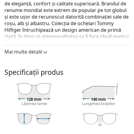
de eleganță, confort și calitate superioară. Brandul de
renume mondial este extrem de popular pe tot globul
și este ușor de recunoscut datorită combinației sale de
roșu, alb și albastru. Colecția de ochelari Tommy
Hilfiger întruchipează un design american de primă
clasă, în timp ce atemporalitatea sa îi face ideali pentru
orice ocazie.
Mai multe detalii
Tommy Hilfiger TH 1888 807 18 52
sunt ochelari de
vedere pentru femei.
Descoperă cum ți se potrivesc acești ochelari de
Specificații produs
vedere cu ajutorul funcției Probează ochelari de
vedere virtual.
Ramă ochelari
128 mm
140 mm
Culoarea neagră a ramei se potrivește perfect cu un
Lățimea ramei
Lungimea brațelor
ton de piele rece și cu părul blond deschis, șaten
deschis sau negru.
Ramele rotunde sunt o alegere ideală pentru cei cu
o formă de față pătrată sau ovală.
43 mm
52 mm
18 mm