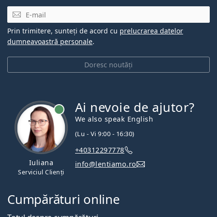
E-mail
Prin trimitere, sunteți de acord cu
prelucrarea datelor
dumneavoastră personale
.
Doresc noutăți
Ai nevoie de ajutor?
We also speak English
(Lu - Vi 9:00 - 16:30)
+40312297778
Iuliana
info@lentiamo.ro
Serviciul Clienți
Cumpărături online