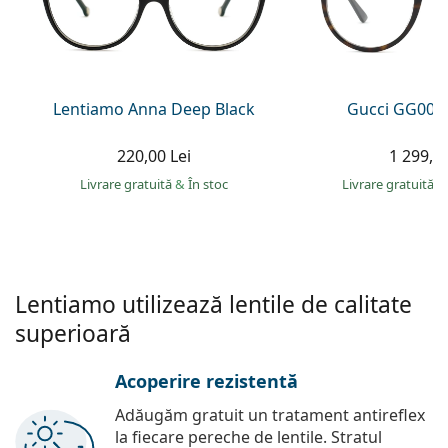
Gucci
Toate soluțiile
Toate mărcile
Persol
Prada
Lentiamo Anna Deep Black
Gucci GG002
Toate mărcile
220,00 Lei
1 299,00
Livrare gratuită
&
În stoc
Livrare gratuită
&
Lentiamo utilizează lentile de calitate
superioară
Acoperire rezistentă
Adăugăm gratuit un tratament antireflex
la fiecare pereche de lentile. Stratul