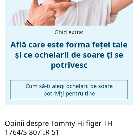
Mărime:
M
Lățimea ramei:
132 mm
Lungimea
145 mm
brațelor:
Ghid extra:
Lățimea punții
20 mm
Află care este forma feței tale
nazale:
și ce ochelarii de soare ți se
Greutate:
175 g
potrivesc
Pernițe reglabile
Nu
pentru nas:
Balama flexibilă:
Nu
Cum să-ţi alegi ochelarii de soare
potriviţi pentru tine
Accesorii
Suport:
Da
Lavetă pentru
Da
curățat:
Opinii despre Tommy Hilfiger TH
Altele
1764/S 807 IR 51