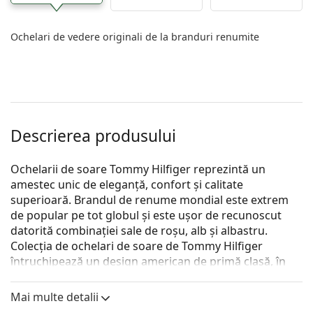
Ochelari de vedere originali de la branduri renumite
Descrierea produsului
Ochelarii de soare Tommy Hilfiger reprezintă un
amestec unic de eleganță, confort și calitate
superioară. Brandul de renume mondial este extrem
de popular pe tot globul și este ușor de recunoscut
datorită combinației sale de roșu, alb și albastru.
Colecția de ochelari de soare de Tommy Hilfiger
întruchipează un design american de primă clasă, în
timp ce atemporalitatea sa îi face ideali pentru orice
ocazie.
Mai multe detalii