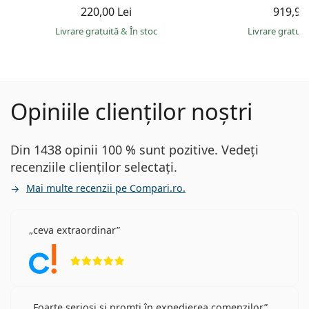
220,00 Lei
919,90 
Livrare gratuită
&
În stoc
Livrare gratui
Opiniile clienților noștri
Din 1438 opinii 100 % sunt pozitive. Vedeți
recenziile clienților selectați.
Mai multe recenzii pe Compari.ro.
ceva extraordinar
Opinii 5 din 5
Foarte serioși și promti în expedierea comenzilor