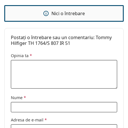
Sex:
Unisex
Categorie:
Ochelari de soare
Nici o întrebare
Brand:
Tommy Hilfiger
Utilizare:
Modă
Postați o întrebare sau un comentariu: Tommy
Cod:
TH1764/S 807 IR 51
Hilfiger TH 1764/S 807 IR 51
Opinia ta
*
Nume
*
Adresa de e-mail
*