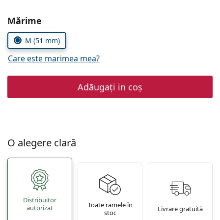
Persol
Alegeți parametrii
Mărime
Prada
M (51 mm)
Toate mărcile
Care este marimea mea?
Adăugați in coș
O alegere clară
Distribuitor
Toate ramele în
autorizat
Livrare gratuită
stoc