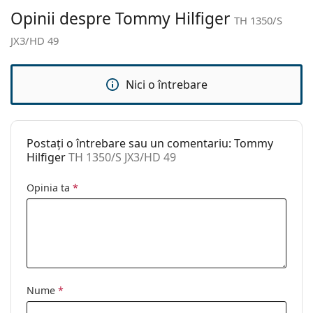
Altele
Opinii despre Tommy Hilfiger
TH 1350/S
Sex:
Bărbați
JX3/HD 49
Categorie:
Ochelari de soare
Brand:
Tommy Hilfiger
Nici o întrebare
Utilizare:
Modă
Cod:
TH 1350/S JX3/HD 49
Postați o întrebare sau un comentariu: Tommy
Hilfiger
TH 1350/S JX3/HD 49
Opinia ta
*
Nume
*