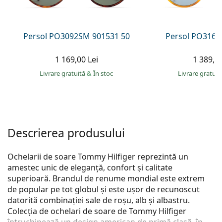
Persol
Prada
Persol PO3092SM 901531 50
Persol PO3166
Toate mărcile
1 169,00 Lei
1 389,00
Livrare gratuită
&
În stoc
Livrare gratui
Descrierea produsului
Ochelarii de soare Tommy Hilfiger reprezintă un
amestec unic de eleganță, confort și calitate
superioară. Brandul de renume mondial este extrem
de popular pe tot globul și este ușor de recunoscut
datorită combinației sale de roșu, alb și albastru.
Colecția de ochelari de soare de Tommy Hilfiger