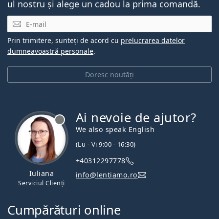
ul nostru și alege un cadou la prima comandă.
E-mail
Prin trimitere, sunteți de acord cu
prelucrarea datelor
dumneavoastră personale
.
Doresc noutăți
Ai nevoie de ajutor?
We also speak English
(Lu - Vi 9:00 - 16:30)
+40312297778
Iuliana
info@lentiamo.ro
Serviciul Clienți
Cumpărături online