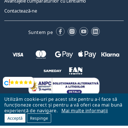
Avantajele cumpărăturilor cu Lentiamo
Contactează-ne
Facebook
Instagram
YouTube
LinkedIn
Suntem pe
Opinii
Utilizăm cookie-uri pe acest site pentru a-l face să
funcționeze corect și pentru a vă oferi cea mai bună
experiență de navigare.
Mai multe informații
Acceptă
Respinge
Către Pagina Principală
Mai sus