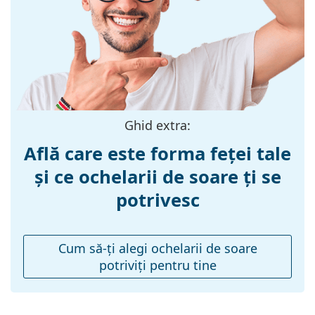
Materialul ramei
Metal/Plastic
:
Mărime:
M
Lățimea ramei:
140 mm
Lungimea
135 mm
brațelor:
Ghid extra:
Lățimea punții
12 mm
Află care este forma feței tale
nazale:
și ce ochelarii de soare ți se
Greutate:
150 g
potrivesc
Pernițe reglabile
Nu
pentru nas:
Accesorii
Cum să-ţi alegi ochelarii de soare
potriviţi pentru tine
Suport:
Da
Lavetă pentru
Da
curățat: