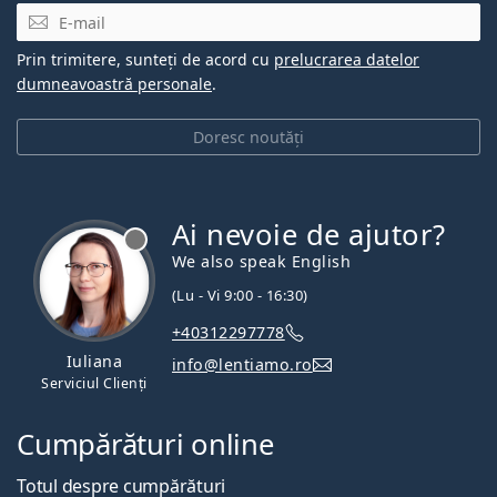
E-mail
Prin trimitere, sunteți de acord cu
prelucrarea datelor
dumneavoastră personale
.
Doresc noutăți
Ai nevoie de ajutor?
We also speak English
(Lu - Vi 9:00 - 16:30)
+40312297778
Iuliana
info@lentiamo.ro
Serviciul Clienți
Cumpărături online
Totul despre cumpărături