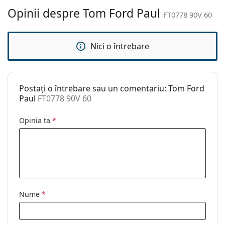
Altele
Opinii despre Tom Ford Paul
FT0778 90V 60
Sex:
Bărbați
Categorie:
Ochelari de soare
Nici o întrebare
Brand:
Tom Ford
Utilizare:
Modă
Postați o întrebare sau un comentariu: Tom Ford
Cod:
FT0778 90V 60
Paul
FT0778 90V 60
Opinia ta
*
Nume
*