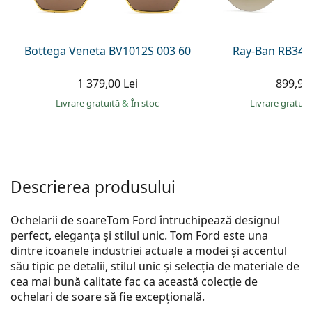
Persol
Prada
Bottega Veneta BV1012S 003 60
Ray-Ban RB344
Toate mărcile
1 379,00 Lei
899,90 
Livrare gratuită
&
În stoc
Livrare gratui
Descrierea produsului
Ochelarii de soareTom Ford întruchipează designul
perfect, eleganța și stilul unic. Tom Ford este una
dintre icoanele industriei actuale a modei și accentul
său tipic pe detalii, stilul unic și selecția de materiale de
cea mai bună calitate fac ca această colecție de
ochelari de soare să fie excepțională.