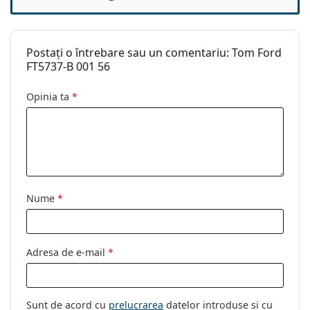
alege.
Balama flexibilă:
Da
Acesta este un dispozitiv medical. Citiți instrucțiunile
Clip-on:
Nu
înainte de utilizare.
Postați o întrebare sau un comentariu: Tom Ford
Accesorii
FT5737-B 001 56
Suport:
Da
Opinia ta
*
Lavetă pentru
Da
curățat:
Altele
Sex:
Bărbați
Categorie:
Ochelari de vedere
Nume
*
Brand:
Tom Ford
Cod:
FT5737-B/V 001 56
Adresa de e-mail
*
Sunt de acord cu
prelucrarea
datelor introduse și cu