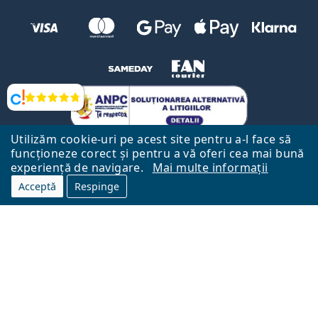
Opinii
Utilizăm cookie-uri pe acest site pentru a-l face să
funcționeze corect și pentru a vă oferi cea mai bună
experiență de navigare.
Mai multe informații
Acceptă
Respinge
Către Pagina Principală
Mai sus
Lentiamo.ro este deținut și operat de către Lentiamo s.r.o., Republica
Cehă
Aici pentru tine de 18 ani.