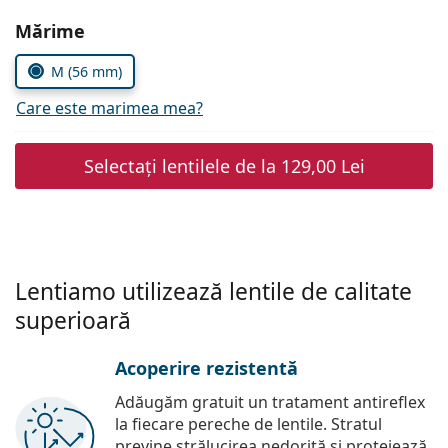
Persol
Alegeți parametrii
Mărime
Prada
M (56 mm)
Toate mărcile
Care este marimea mea?
Selectați lentilele de la
129,00 Lei
Lentiamo utilizează lentile de calitate
superioară
Acoperire rezistentă
Adăugăm gratuit un tratament antireflex
la fiecare pereche de lentile. Stratul
previne strălucirea nedorită și protejează