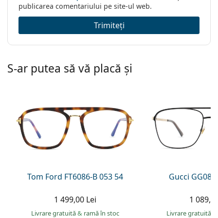
publicarea comentariului pe site-ul web.
Trimiteți
S-ar putea să vă placă și
Tom Ford FT6086-B 053 54
Gucci GG083
1 499,00 Lei
1 089,00
Livrare gratuită
&
ramă în stoc
Livrare gratuită
&