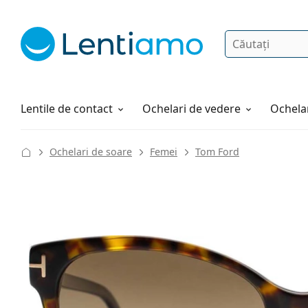
Căutare
Autentificare
Navigarea web-ului
Soluții
Cum comandați
Lentile de contact
Ochelari de vedere
Ochelar
Ochelari de soare
Femei
Tom Ford