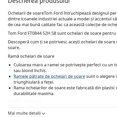
Descrierea produsului
Ochelarii de soareTom Ford întruchipează designul perfe
dintre icoanele industriei actuale a modei și accentul său 
de cea mai bună calitate fac ca această colecție de oche
Tom Ford FT0844 52H 58
sunt ochelari de soare pentru
Descoperă cum ți se potrivesc acești ochelari de soare c
soare.
Ramă ochelari de soare
Culoarea maro a ramei se potrivește perfect cu un ton
sau blond închis.
Ramele pătrate de ochelari de soare
sunt o alegere 
triunghiulară a feței.
Rama ochelarilor de soare este fabricată din plastic d
durabilitate maxima.
Lentile ochelari de soare
Lentilele maro blochează ușor lumina albastră, filtrea
Mai multe detalii
versatile și recomandate persoanelor cu miopie.