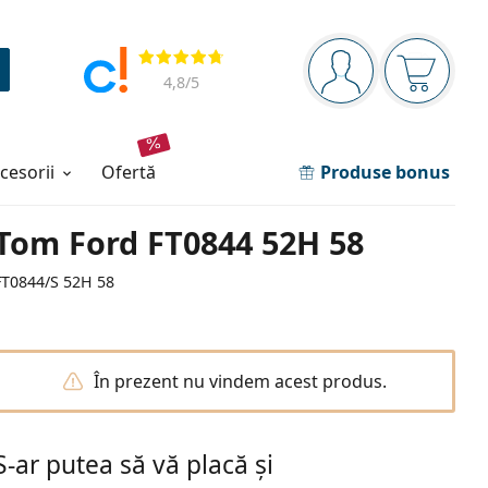
Panou de navigare
Opinii
Sunteți logat
Coșul de
4,8
/5
ccesorii
ofertă
Produse bonus
Tom Ford FT0844 52H 58
FT0844/S 52H 58
În prezent nu vindem acest produs.
S-ar putea să vă placă și