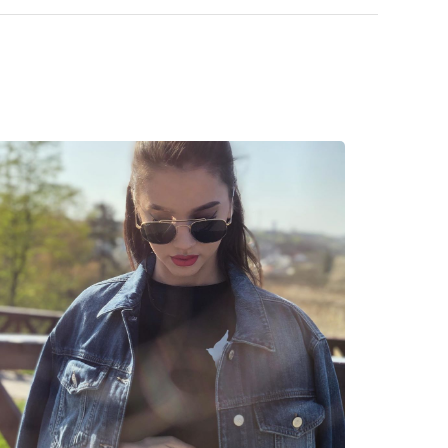
etă.
a găsi mai multe modele de la branduri populare.