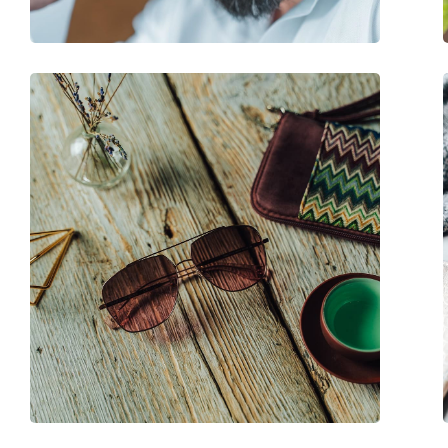
Balama flexibilă:
Nu
Accesorii
Suport:
Da
Lavetă pentru curățat:
Da
Altele
Sex:
Femei
Categorie:
Ochelari de soare
Brand:
Tom Ford
Utilizare:
Modă
Cod:
FT0844/S 52H 58