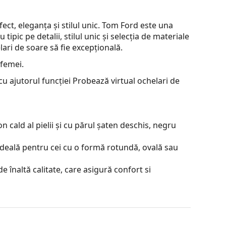
ct, eleganța și stilul unic. Tom Ford este una
tipic pe detalii, stilul unic și selecția de materiale
lari de soare să fie excepțională.
 femei.
u ajutorul funcției Probează virtual ochelari de
 cald al pielii și cu părul șaten deschis, negru
ideală pentru cei cu o formă rotundă, ovală sau
e înaltă calitate, care asigură confort si
ză reflexiile și asigură o vedere mai clară. Sunt