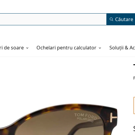
Căutare
i de soare
Ochelari pentru calculator
Soluții & A