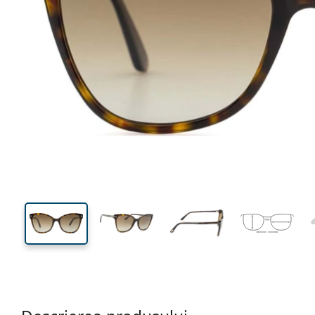
141 mm
Lățimea ramei
Lățime
lentilei
49 mm
58 mm
Înălțime lentilă
Lățimea lentilei