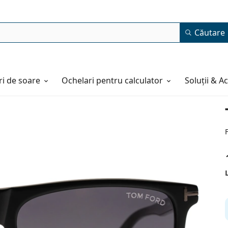
Căutare
i de soare
Ochelari pentru calculator
Soluții & A