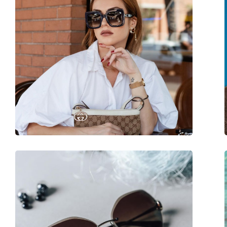
Sex:
Bărbați
Categorie:
Ochelari de soare
Brand:
Tom Ford
Utilizare:
Modă
Cod:
FT0832-N 01A 59