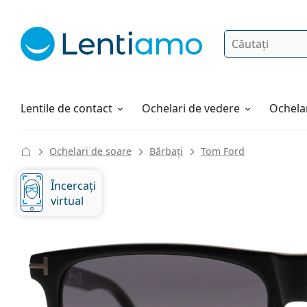
Căutare
Autentificare
Navigarea web-ului
Soluții
Cum comandați
Lentile de contact
Ochelari de vedere
Ochelar
Ochelari de soare
Bărbați
Tom Ford
Încercați
virtual