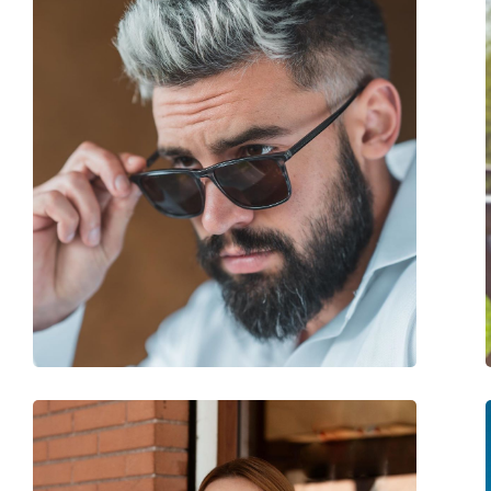
Forma ramei:
Pătrată
Culoarea ramei:
Negru
Materialul ramei :
Plastic
Mărime:
M
Lățimea ramei:
139 mm
Lungimea brațelor:
145 mm
Lățimea punții nazale:
15 mm
Greutate:
325 g
Pernițe reglabile pentru nas:
Nu
Balama flexibilă:
Nu
Accesorii
Suport:
Da
Lavetă pentru curățat:
Da
Altele