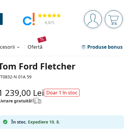
Panou de navigare
Opinii
Sunteți logat
Coșul de
4,8
/5
ccesorii
ofertă
Produse bonus
Tom Ford Fletcher
FT0832-N 01A 59
1 239,00 Lei
Doar 1 în stoc
Livrare gratuită!
În stoc.
Expediere 10. 8.