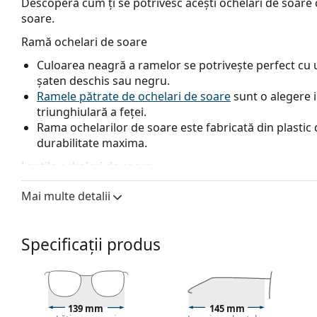
Descoperă cum ți se potrivesc acești ochelari de soare c
soare.
Ramă ochelari de soare
Culoarea neagră a ramelor se potrivește perfect cu un
șaten deschis sau negru.
Ramele pătrate de ochelari de soare
sunt o alegere 
triunghiulară a feței.
Rama ochelarilor de soare este fabricată din plastic d
durabilitate maxima.
Lentile ochelari de soare
Lentilele gri reduc intensitatea luminii fără a afecta 
Mai multe detalii
Lentilele sunt fabricate din plastic, ale cărui avanta
rezistența la fisuri.
Ochelarii au protecție UV 400, care oferă o protecție
Specificații produs
ochelarilor de soare au un filtru categoria 3 (transm
expunerea intensă la soare pe plajă sau în oraș.
Accesorii
139 mm
145 mm
Livrăm ochelarii de soare în tocul lor original. Culoar