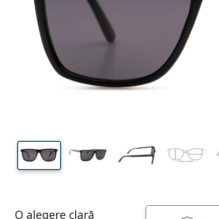
139 mm
Lățimea ramei
Lățime
lentilei
45 mm
59 mm
Înălțime lentilă
Lățimea lentilei
O alegere clară