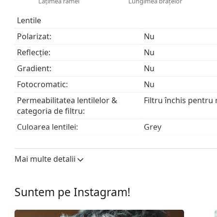
Lățimea ramei
Lungimea brațelor
Laveta furnizată este ideală pentru curățarea și îngri
modele să fie livrate cu un săculeț textil în loc de lav
Lentile
Explorează întreaga gamă de
ochelari de soare
pentru 
Polarizat:
Nu
Reflecție:
Nu
Gradient:
Nu
Fotocromatic:
Nu
Permeabilitatea lentilelor &
Filtru închis pentru
categoria de filtru:
Culoarea lentilei:
Grey
Înălțime lentilă:
45 mm
Mai multe detalii
Lățimea lentilei:
59 mm
Materialul lentilei:
Plastic
Suntem pe Instagram!
Filtru UV 400:
Da
Ramă