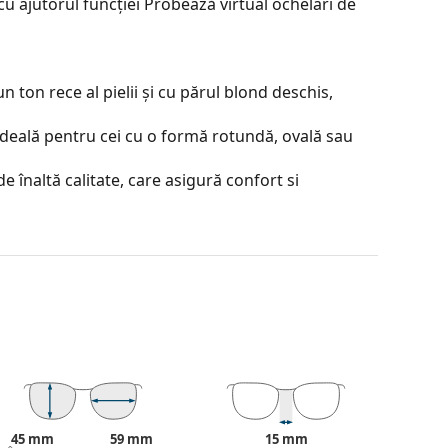
u ajutorul funcției Probează virtual ochelari de
 ton rece al pielii și cu părul blond deschis,
ideală pentru cei cu o formă rotundă, ovală sau
e înaltă calitate, care asigură confort si
contrastul sau a distorsiona culorile.
je incontestabile sunt greutatea redusă și
 100% împotriva razelor solare. Lentilele
isie de lumină 8 – 18%). Sunt potrivite pentru
45 mm
59 mm
15 mm
ea tocului și designul acestuia pot varia.