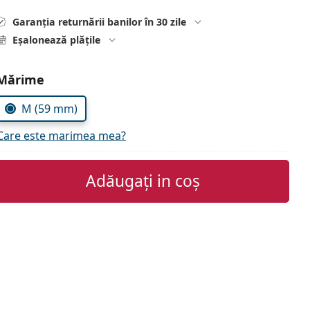
Garanția returnării banilor în 30 zile
Eșalonează plățile
Alegeți parametrii
Mărime
M (59 mm)
Care este marimea mea?
Adăugați in coș