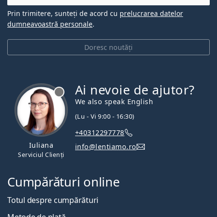
Prin trimitere, sunteți de acord cu
prelucrarea datelor
dumneavoastră personale
.
Doresc noutăți
Ai nevoie de ajutor?
We also speak English
(Lu - Vi 9:00 - 16:30)
+40312297778
Iuliana
info@lentiamo.ro
Serviciul Clienți
Cumpărături online
Totul despre cumpărături
Metode de plată