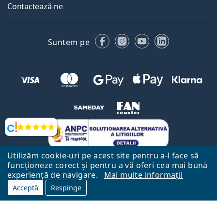
Contactează-ne
Facebook
Instagram
YouTube
LinkedIn
Suntem pe
Opinii
Utilizăm cookie-uri pe acest site pentru a-l face să
funcționeze corect și pentru a vă oferi cea mai bună
experiență de navigare.
Mai multe informații
Acceptă
Respinge
Către Pagina Principală
Mai sus
Lentiamo.ro este deținut și operat de către Lentiamo s.r.o., Republica