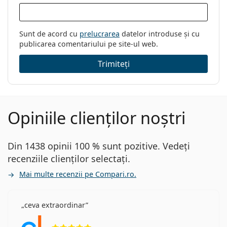
Brand:
Seventh Street
Cod:
7A 595 807 16 50
Sunt de acord cu
prelucrarea
datelor introduse și cu
publicarea comentariului pe site-ul web.
Trimiteți
Opiniile clienților noștri
Din 1438 opinii 100 % sunt pozitive. Vedeți
recenziile clienților selectați.
Mai multe recenzii pe Compari.ro.
ceva extraordinar
Opinii 5 din 5