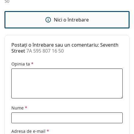
50
Lățimea punții
16 mm
nazale:
Nici o întrebare
Greutate:
85 g
Pernițe reglabile
Nu
pentru nas:
Postați o întrebare sau un comentariu: Seventh
Balama flexibilă:
Nu
Street
7A 595 807 16 50
Clip-on:
Nu
Opinia ta
*
Accesorii
Suport:
Da
Lavetă pentru
Nu
curățat:
Altele
Nume
*
Sex:
Femei
Categorie:
Ochelari de vedere
Adresa de e-mail
*