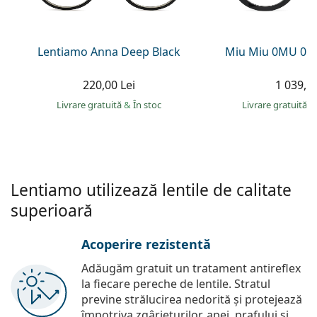
Persol
Prada
Lentiamo Anna Deep Black
Miu Miu 0MU 01
Toate mărcile
220,00 Lei
1 039,00
Livrare gratuită
&
În stoc
Livrare gratuită
&
Lentiamo utilizează lentile de calitate
superioară
Acoperire rezistentă
Adăugăm gratuit un tratament antireflex
la fiecare pereche de lentile. Stratul
previne strălucirea nedorită și protejează
împotriva zgârieturilor, apei, prafului și