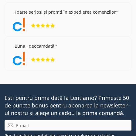
Foarte serioși și promti în expedierea comenzilor
Opinii 5 din 5
Buna , deocamdată.
Opinii 5 din 5
Ești pentru prima dată la Lentiamo? Primește 50
de puncte bonus pentru abonarea la newsletter-
ul nostru și alege un cadou la prima comandă.
E-mail
Prin trimitere, sunteți de acord cu
prelucrarea datelor