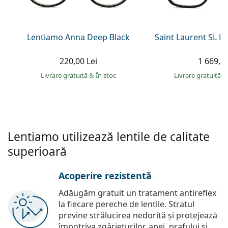
Persol
Prada
Lentiamo Anna Deep Black
Saint Laurent SL 
Toate mărcile
220,00 Lei
1 669,00
Livrare gratuită
&
În stoc
Livrare gratuită
&
Lentiamo utilizează lentile de calitate
superioară
Acoperire rezistentă
Adăugăm gratuit un tratament antireflex
la fiecare pereche de lentile. Stratul
previne strălucirea nedorită și protejează
împotriva zgârieturilor, apei, prafului și