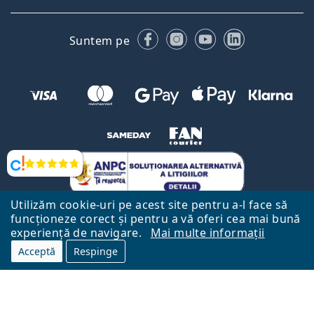
Facebook
Instagram
YouTube
LinkedIn
Suntem pe
Opinii
Utilizăm cookie-uri pe acest site pentru a-l face să
funcționeze corect și pentru a vă oferi cea mai bună
experiență de navigare.
Mai multe informații
Acceptă
Respinge
Către Pagina Principală
Mai sus
Lentiamo.ro este deținut și operat de către Lentiamo s.r.o., Republica
Cehă
Aici pentru tine de 18 ani.