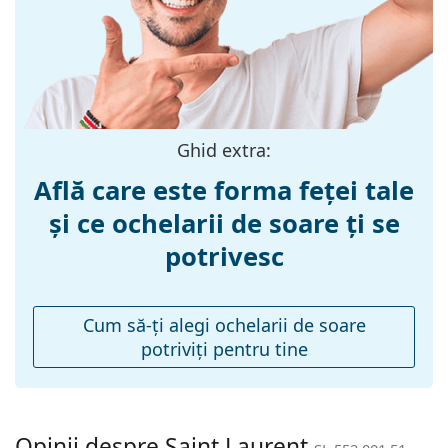
:
Mărime:
M
Lățimea ramei:
140 mm
Lungimea
145 mm
brațelor:
Ghid extra:
Lățimea punții
22 mm
Află care este forma feței tale
nazale:
și ce ochelarii de soare ți se
Greutate:
125 g
potrivesc
Pernițe reglabile
Nu
pentru nas:
Balama flexibilă:
Nu
Cum să-ţi alegi ochelarii de soare
potriviţi pentru tine
Accesorii
Suport:
Da
Lavetă pentru
Da
curățat:
Opinii despre Saint Laurent