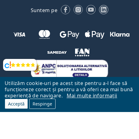
Facebook
Instagram
YouTube
LinkedIn
Suntem pe
Opinii
Utilizăm cookie-uri pe acest site pentru a-l face să
funcționeze corect și pentru a vă oferi cea mai bună
experiență de navigare.
Mai multe informații
Acceptă
Respinge
Către Pagina Principală
Mai sus
Lentiamo.ro este deținut și operat de către Lentiamo s.r.o., Republica
Cehă
Aici pentru tine de 18 ani.