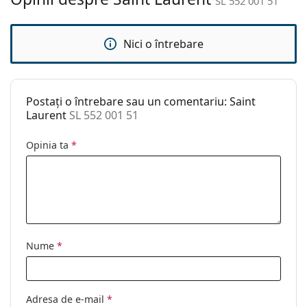
SL 552 001 51
Altele
Sex:
Femei
Nici o întrebare
Categorie:
Ochelari de soare
Brand:
Saint Laurent
Postați o întrebare sau un comentariu: Saint
Utilizare:
Modă
Laurent
SL 552 001 51
Cod:
SL 552 001 51
Opinia ta
*
Disponibil si cu
Da
dioptrii:
Nume
*
Adresa de e-mail
*