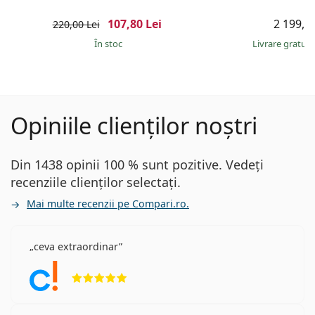
107,80 Lei
2 199,00
220,00 Lei
În stoc
Livrare gratui
Opiniile clienților noștri
Din 1438 opinii 100 % sunt pozitive. Vedeți
recenziile clienților selectați.
Mai multe recenzii pe Compari.ro.
ceva extraordinar
Opinii 5 din 5