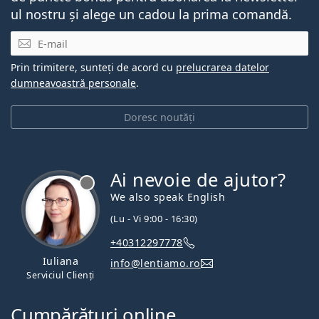
ul nostru și alege un cadou la prima comandă.
E-mail
Prin trimitere, sunteți de acord cu
prelucrarea datelor
dumneavoastră personale
.
Doresc noutăți
Ai nevoie de ajutor?
We also speak English
(Lu - Vi 9:00 - 16:30)
+40312297778
Iuliana
info@lentiamo.ro
Serviciul Clienți
Cumpărături online