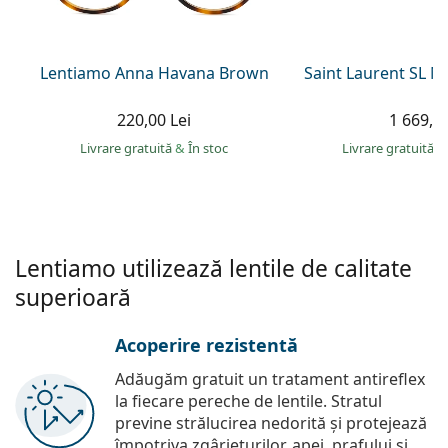
Persol
Prada
Lentiamo Anna Havana Brown
Saint Laurent SL 
Toate mărcile
220,00 Lei
1 669,00
Livrare gratuită
&
În stoc
Livrare gratuită
&
Lentiamo utilizează lentile de calitate
superioară
Acoperire rezistentă
Adăugăm gratuit un tratament antireflex
la fiecare pereche de lentile. Stratul
previne strălucirea nedorită și protejează
împotriva zgârieturilor, apei, prafului și