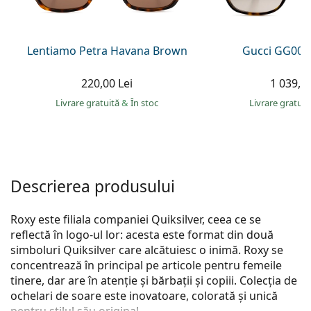
Persol
Prada
Lentiamo Petra Havana Brown
Gucci GG002
Toate mărcile
220,00 Lei
1 039,00
Livrare gratuită
&
În stoc
Livrare gratui
Descrierea produsului
Roxy este filiala companiei Quiksilver, ceea ce se
reflectă în logo-ul lor: acesta este format din două
simboluri Quiksilver care alcătuiesc o inimă. Roxy se
concentrează în principal pe articole pentru femeile
tinere, dar are în atenție și bărbații și copiii. Colecția de
ochelari de soare este inovatoare, colorată și unică