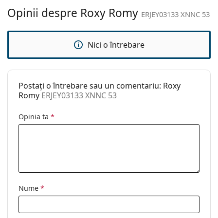
curățat:
Opinii despre Roxy Romy
ERJEY03133 XNNC 53
Altele
Sex:
Femei
Nici o întrebare
Categorie:
Ochelari de soare
Brand:
Roxy
Postați o întrebare sau un comentariu: Roxy
Utilizare:
Modă
Romy
ERJEY03133 XNNC 53
Cod:
ERJEY03133 XNNC 53
Opinia ta
*
Nume
*