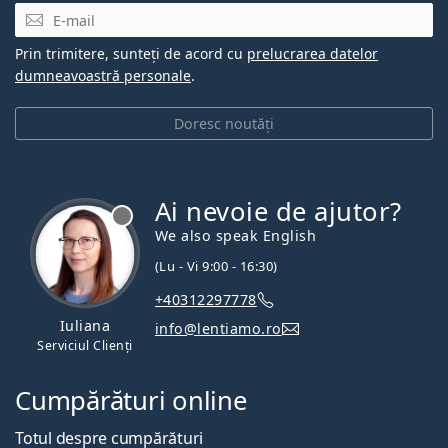
E-mail
Prin trimitere, sunteți de acord cu
prelucrarea datelor
dumneavoastră personale
.
Doresc noutăți
Ai nevoie de ajutor?
We also speak English
(Lu - Vi 9:00 - 16:30)
+40312297778
Iuliana
info@lentiamo.ro
Serviciul Clienți
Cumpărături online
Totul despre cumpărături