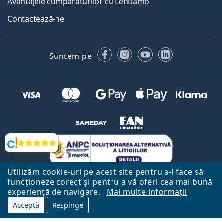
Avantajele cumpărăturilor cu Lentiamo
Contactează-ne
Facebook
Instagram
YouTube
LinkedIn
Suntem pe
Opinii
Utilizăm cookie-uri pe acest site pentru a-l face să
funcționeze corect și pentru a vă oferi cea mai bună
experiență de navigare.
Mai multe informații
Acceptă
Respinge
Către Pagina Principală
Mai sus