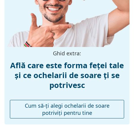
a găsi mai multe modele de la branduri populare.
Materialul ramei
Plastic
:
Mărime:
M
Lățimea ramei:
133 mm
Lungimea
140 mm
brațelor:
Ghid extra:
Lățimea punții
18 mm
Află care este forma feței tale
nazale:
și ce ochelarii de soare ți se
Greutate:
125 g
potrivesc
Pernițe reglabile
Nu
pentru nas:
Balama flexibilă:
Da
Cum să-ţi alegi ochelarii de soare
potriviţi pentru tine
Accesorii
Suport:
Da
Lavetă pentru
Da