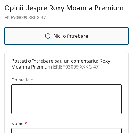
curățat:
Opinii despre Roxy Moanna Premium
Altele
ERJEY03099 XKKG 47
Sex:
Femei
Categorie:
Ochelari de soare
Nici o întrebare
Brand:
Roxy
Utilizare:
Modă
Postați o întrebare sau un comentariu: Roxy
Cod:
ERJEY03099 XKKG 47
Moanna Premium
ERJEY03099 XKKG 47
Disponibil si cu
Nu
Opinia ta
*
dioptrii:
Nume
*