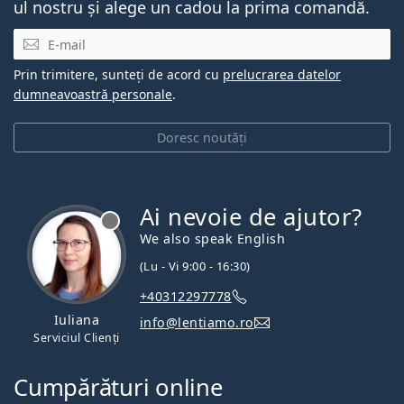
ul nostru și alege un cadou la prima comandă.
E-mail
Prin trimitere, sunteți de acord cu
prelucrarea datelor
dumneavoastră personale
.
Doresc noutăți
Ai nevoie de ajutor?
We also speak English
(Lu - Vi 9:00 - 16:30)
+40312297778
Iuliana
info@lentiamo.ro
Serviciul Clienți
Cumpărături online