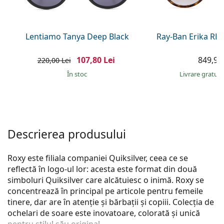
Persol
Prada
Lentiamo Tanya Deep Black
Ray-Ban Erika RB
Toate mărcile
107,80 Lei
849,90 
220,00 Lei
În stoc
Livrare gratui
Descrierea produsului
Roxy este filiala companiei Quiksilver, ceea ce se
reflectă în logo-ul lor: acesta este format din două
simboluri Quiksilver care alcătuiesc o inimă. Roxy se
concentrează în principal pe articole pentru femeile
tinere, dar are în atenție și bărbații și copiii. Colecția de
ochelari de soare este inovatoare, colorată și unică