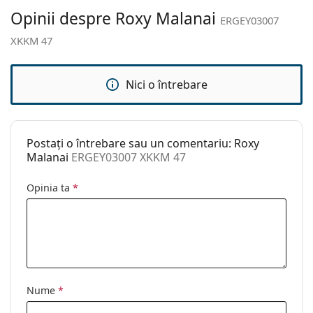
curățat:
Opinii despre Roxy Malanai
ERGEY03007
Altele
XKKM 47
Sex:
Copii
Categorie:
Ochelari de soare
Nici o întrebare
Brand:
Roxy
Utilizare:
Modă
Postați o întrebare sau un comentariu: Roxy
Cod:
ERGEY03007 XKKM 47
Malanai
ERGEY03007 XKKM 47
Opinia ta
*
Nume
*