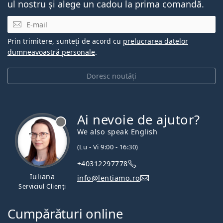
ul nostru și alege un cadou la prima comandă.
E-mail
Prin trimitere, sunteți de acord cu
prelucrarea datelor
dumneavoastră personale
.
Doresc noutăți
Ai nevoie de ajutor?
We also speak English
(Lu - Vi 9:00 - 16:30)
+40312297778
Iuliana
info@lentiamo.ro
Serviciul Clienți
Cumpărături online