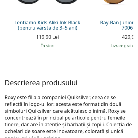
Persol
Prada
Lentiamo Kids Aliki Ink Black
Ray-Ban Junior 
(pentru vârsta de 3–5 ani)
700673
Toate mărcile
119,90 Lei
429,90 
În stoc
Livrare gratui
Descrierea produsului
Roxy este filiala companiei Quiksilver, ceea ce se
reflectă în logo-ul lor: acesta este format din două
simboluri Quiksilver care alcătuiesc o inimă. Roxy se
concentrează în principal pe articole pentru femeile
tinere, dar are în atenție și bărbații și copiii. Colecția de
ochelari de soare este inovatoare, colorată și unică