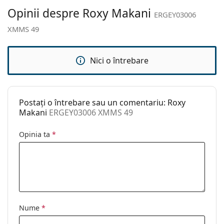
curățat:
Opinii despre Roxy Makani
ERGEY03006
Altele
XMMS 49
Sex:
Copii
Categorie:
Ochelari de soare
Nici o întrebare
Brand:
Roxy
Utilizare:
Modă
Postați o întrebare sau un comentariu: Roxy
Cod:
ERGEY03006 XMMS 49
Makani
ERGEY03006 XMMS 49
Opinia ta
*
Nume
*