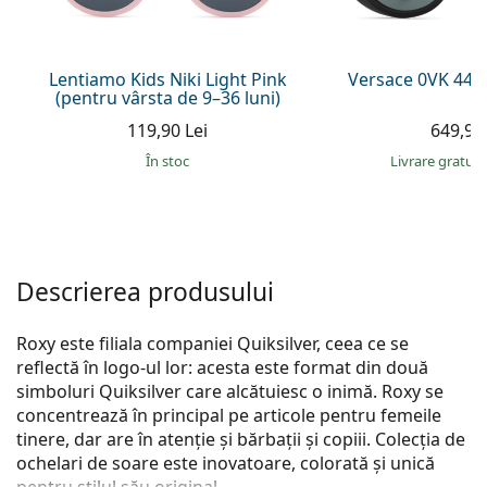
Persol
Prada
Lentiamo Kids Niki Light Pink
Versace 0VK 442
(pentru vârsta de 9–36 luni)
Toate mărcile
119,90 Lei
649,90 
În stoc
Livrare gratui
Descrierea produsului
Roxy este filiala companiei Quiksilver, ceea ce se
reflectă în logo-ul lor: acesta este format din două
simboluri Quiksilver care alcătuiesc o inimă. Roxy se
concentrează în principal pe articole pentru femeile
tinere, dar are în atenție și bărbații și copiii. Colecția de
ochelari de soare este inovatoare, colorată și unică