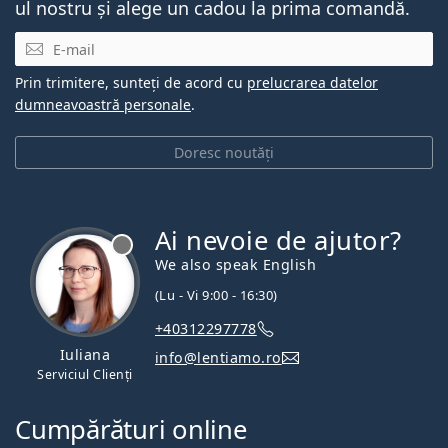
ul nostru și alege un cadou la prima comandă.
E-mail
Prin trimitere, sunteți de acord cu
prelucrarea datelor
dumneavoastră personale
.
Doresc noutăți
Ai nevoie de ajutor?
We also speak English
(Lu - Vi 9:00 - 16:30)
+40312297778
Iuliana
info@lentiamo.ro
Serviciul Clienți
Cumpărături online