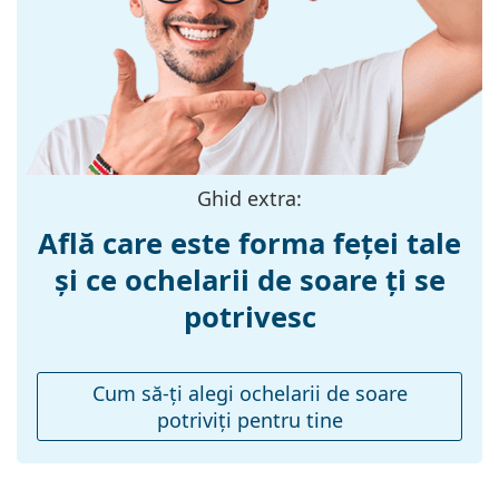
Materialul ramei
Plastic
:
Mărime:
S
Lățimea ramei:
121 mm
Lungimea
135 mm
brațelor:
Ghid extra:
Lățimea punții
15 mm
Află care este forma feței tale
nazale:
și ce ochelarii de soare ți se
Greutate:
85 g
potrivesc
Pernițe reglabile
Nu
pentru nas:
Balama flexibilă:
Nu
Cum să-ţi alegi ochelarii de soare
potriviţi pentru tine
Accesorii
Suport:
Da
Lavetă pentru
Da